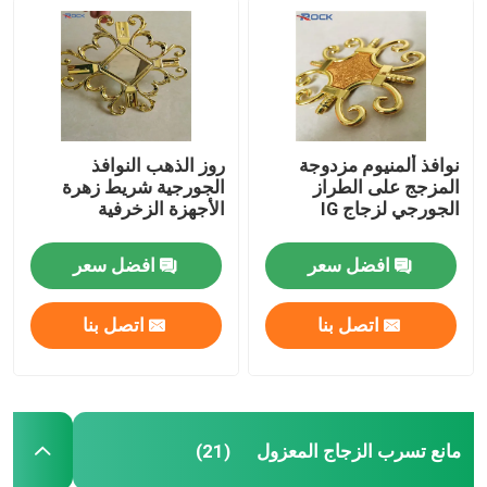
نوافذ ألمنيوم مزدوجة
روز الذهب النوافذ
المزجج على الطراز
الجورجية شريط زهرة
الجورجي لزجاج IG
الأجهزة الزخرفية
افضل سعر
افضل سعر
اتصل بنا
اتصل بنا
مانع تسرب الزجاج المعزول
(21)