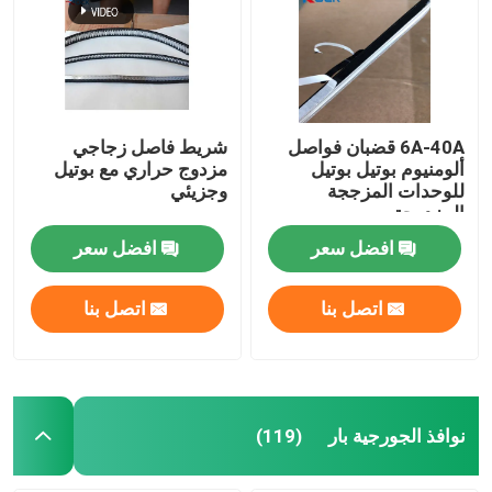
6A-40A قضبان فواصل
شريط فاصل زجاجي
ألومنيوم بوتيل بوتيل
مزدوج حراري مع بوتيل
للوحدات المزججة
وجزيئي
المزدوجة
افضل سعر
افضل سعر
اتصل بنا
اتصل بنا
نوافذ الجورجية بار
(119)