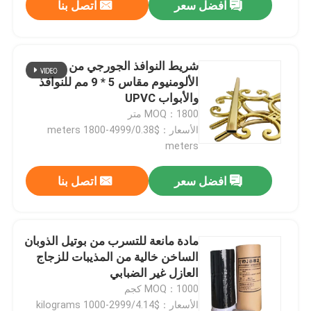
افضل سعر
اتصل بنا
شريط النوافذ الجورجي من
الألومنيوم مقاس 5 * 9 مم للنوافذ
والأبواب UPVC
MOQ：1800 متر
الأسعار：$0.38/meters 1800-4999
meters
افضل سعر
اتصل بنا
مادة مانعة للتسرب من بوتيل الذوبان
الساخن خالية من المذيبات للزجاج
العازل غير الضبابي
MOQ：1000 كجم
الأسعار：$4.14/kilograms 1000-2999