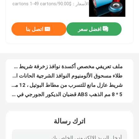
الأسعار：$90.00/cartons 1-49 cartons
معلومات عنا
افضل سعر
اتصل بنا
ملف تعريفي مخصص أكسدة نوافذ زخرفة شريط جورجيا
جولة في المعمل
طلاء مسحوق الألومنيوم النوافذ الشرجية الحانات الزخرفية
شريط عازل مانع للتسرب من مطاط البوتيل ، 12 مم ، شريط فاصل من الألومنيوم البوتيل
رقابة جودة
5 * 8 مم الذهب ABS قضبان الديكور الجورجي في ويندوز سطح أملس
شريط فاصل ألومنيوم بنافذة UPVC مع شريط بوتيل أبيض أو أسود
7 * 16mm Windows شريط الجورجية الزخرفية الأجهزة الجورجية قضبان التزجيج
اتصل بنا
6A-40A قضبان فواصل ألومنيوم بوتيل بوتيل للوحدات المزججة المزدوجة
مفتاح موصل زاوية بلاستيك أبيض رمادي أسود لقضبان فاصل الألومنيوم
اطلب اقتباس
الألومنيوم 8 * 18 مم النوافذ الجورجية شريط الزخرفية الأجهزة اللون حسب الطلب
القضبان المزدوجة من الألومنيوم على الطراز الجورجي لأعلى وحدات Ig الصوتية بدون إطار
شريط الألمنيوم الفاصل
اترك رسالة
الصلب البديل الصلبة استراغال قضبان الزخرفة للزجاج الباب الزجاج مزدوج
إيغ زجاجية التوصيلات النافذة المضغوطة الشريط الجورجي الذكي 5 * 8 مم
شريط فاصل الحافة الدافئة