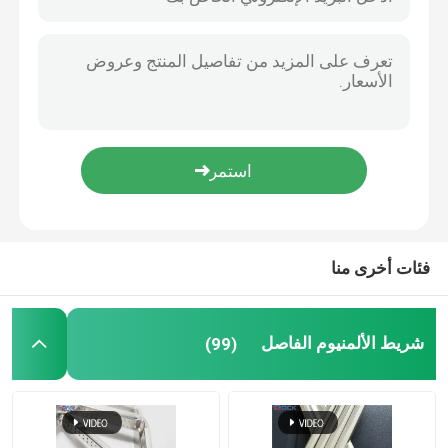
الزجاج المعدات الزجاجية الأستراغال الزجاجية قضبان الألومنيوم الذهبي 5 * 8 الأكسدة
الزجاج العازل ضد الأشعة فوق البنفسجية الزجاج الجورجي أشرطة الزجاج الذهبي
بار بوتيل فاصل
الأشعة فوق البنفسجية المعاصرة والدليل على الذهب UPVC الجورجية شريط ويندوز الزهور الزخرفية
ثابت موصل زاوية موصل الفولاذ المقاوم للصدأ مقطع ثابت لقضبان فاصل الألومنيوم الانحناء
نوافذ الجورجية بار
UV Proof Flower Internal Georgian Bars للزجاج المزدوج
خط اللحام غير الملحوم القابل للانحناء الخلفي 6A قضيب مجوف من الألومنيوم لألواح التزجيج المزدوجة de aluminio accesorios
مانع تسرب الزجاج المعزول
فاصل ألمنيوم لامع عالي النقاء لملحقات نافذة باب الزجاج موردن
زيوليت المنخل الجزيئي الممتز المنخل الجزيئي 3 أ لشريط الفاصل الحراري
شريط بوتيل مانع التسرب
فئات أخرى منا
وسادة الفلين
شريط الألمنيوم الفاصل
(99)
المجفف المنخل الجزيئي
موصل زاوية بلاستيك