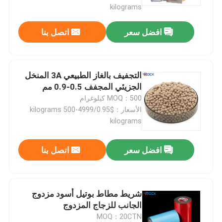
kilograms
افضل سعر
اتصل بنا
التجفيف بالغاز الطبيعي 3A المنخل
الجزيئي المجفف 0.5-0.9 مم
MOQ：500 كيلوغرام
الأسعار：$0.95/kilograms 500-4999
kilograms
افضل سعر
اتصل بنا
بيت
منتجات
شريط مطاط بوتيل أسود مزدوج
الجانب للزجاج المزدوج
MOQ：20CTN
أشرطة فيديو