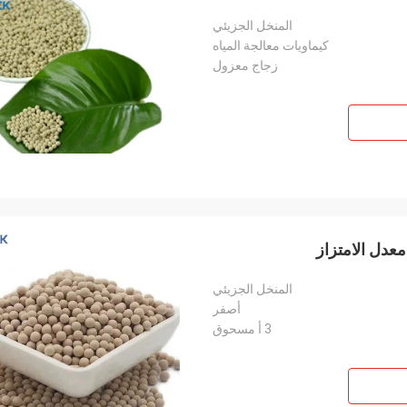
المنخل الجزيئي
كيماويات معالجة المياه
زجاج معزول
المنخل الجزيئي
أصفر
3 أ مسحوق