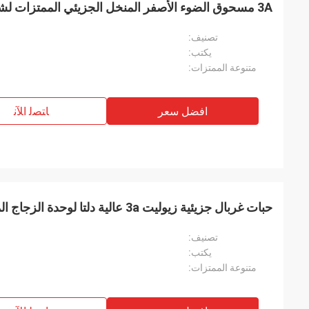
3A مسحوق الضوء الأصفر المنخل الجزيئي الممتزات لشريط الألومنيوم فاصل
تصنيف:
يكتب:
متنوعة الممتزات:
افضل سعر
ﺎﺘﺼﻟ ﺍﻶﻧ
حبات غربال جزيئية زيوليت 3a عالية دلتا لوحدة الزجاج المعزول
تصنيف:
يكتب:
متنوعة الممتزات: