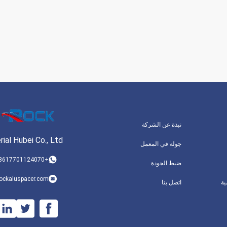
نبذة عن الشركة
ial Hubei Co., Ltd.
جولة في المعمل
+8617701124070
ضبط الجودة
ockaluspacer.com
ة
اتصل بنا