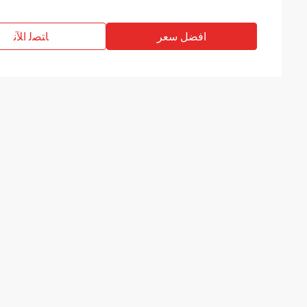
افضل سعر
ﺎﺘﺼﻟ ﺍﻶﻧ