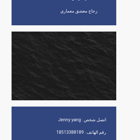
زجاج معشق معماري
اتصل شخص :
Jenny yang
رقم الهاتف :
18513388189