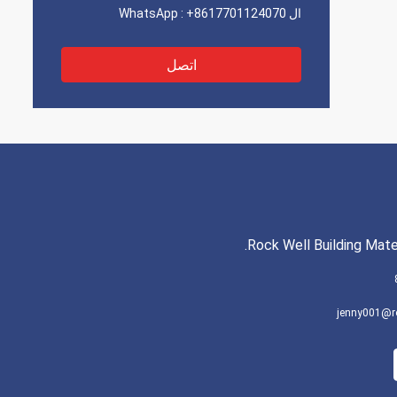
ال WhatsApp :
+8617701124070
اتصل
Rock Well Building Mater
jenny001@r