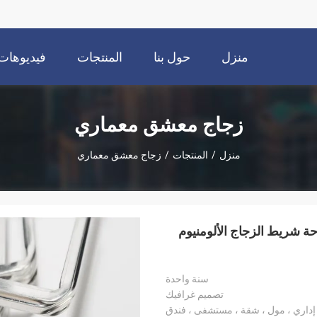
منزل
حول بنا
المنتجات
فيديوهات
زجاج معشق معماري
منزل
/
المنتجات
/
زجاج معشق معماري
ساحة شريط الزجاج الألومنيوم
سنة واحدة
تصميم غرافيك
إداري ، مول ، شقة ، مستشفى ، فندق