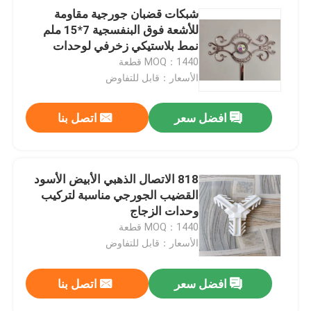
شبكات قضبان جورجية مقاومة
للأشعة فوق البنفسجية 7*15 ملم
آلة ثني الألومنيوم
نمط بلاستيكي زخرفي لوحدات
الزجاج العازل (IGU)
MOQ：1440 قطعة
ملحقات الزجاج المزودة
الأسعار：قابل للتفاوض
افضل سعر
اتصل بنا
ملحقات زجاجية أخرى
مسمار التوسيع
818 الاتصال الذهبي الأبيض الأسود
القضيب الجورجي مناسبة لتركيب
زجاج معشق معماري
وحدات الزجاج
MOQ：1440 قطعة
الأسعار：قابل للتفاوض
افضل سعر
اتصل بنا