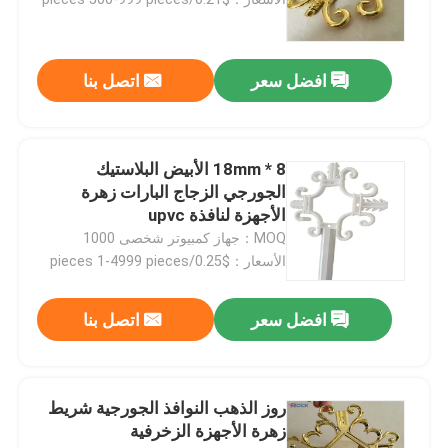
افضل سعر
اتصل بنا
8 * 18mm الأبيض البلاستيك
الجورجي الزجاج البارات زهرة
الأجهزة لنافذة upvc
MOQ：جهاز كمبيوتر شخصى 1000
الأسعار：$0.25/pieces 1-4999 pieces
بيت
افضل سعر
اتصل بنا
منتجات
روز الذهب النوافذ الجورجية شريط
زهرة الأجهزة الزخرفية
أشرطة فيديو