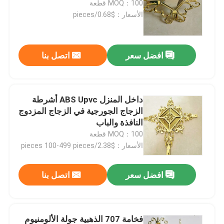
MOQ：100 قطعة
الأسعار：$0.68/pieces
معلومات عنا
افضل سعر
اتصل بنا
جولة في المعمل
رقابة جودة
داخل المنزل ABS Upvc أشرطة
الزجاج الجورجية في الزجاج المزدوج
النافذة والباب
اتصل بنا
MOQ：100 قطعة
الأسعار：$2.38/pieces 100-499 pieces
اطلب اقتباس
افضل سعر
اتصل بنا
شريط الألمنيوم الفاصل
شريط فاصل الحافة الدافئة
فخامة 707 الذهبية جولة الألومنيوم