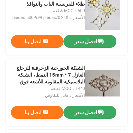
طلاء للفرنسية الباب والنوافذ
MOQ：500 قطعة
بار بوتيل فاصل
الأسعار：$0.21/pieces 500-999 pieces
نوافذ الجورجية بار
افضل سعر
اتصل بنا
مانع تسرب الزجاج المعزول
الشبكة الجورجية الزخرفية للزجاج
شريط بوتيل مانع التسرب
العازل 7 * 15mm النمط ، الشبكة
البلاستيكية المقاومة للأشعة فوق
البنفسجية
MOQ：1440 قطعة
وسادة الفلين
الأسعار：قابل للتفاوض
المجفف المنخل الجزيئي
افضل سعر
اتصل بنا
موصل زاوية بلاستيك