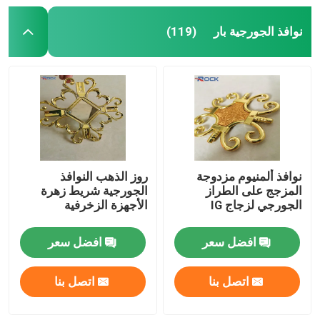
نوافذ الجورجية بار
(119)
نوافذ ألمنيوم مزدوجة
روز الذهب النوافذ
المزجج على الطراز
الجورجية شريط زهرة
الجورجي لزجاج IG
الأجهزة الزخرفية
افضل سعر
افضل سعر
اتصل بنا
اتصل بنا