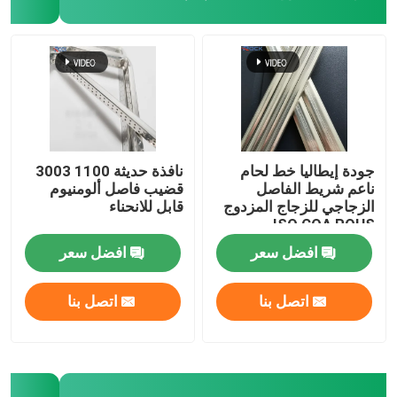
بار بوتيل فاصل
نوافذ الجورجية بار
مانع تسرب الزجاج المعزول
جودة إيطاليا خط لحام
نافذة حديثة 1100 3003
ناعم شريط الفاصل
قضيب فاصل ألومنيوم
الزجاجي للزجاج المزدوج
قابل للانحناء
شريط بوتيل مانع التسرب
ISO COA ROHS
افضل سعر
افضل سعر
وسادة الفلين
اتصل بنا
اتصل بنا
المجفف المنخل الجزيئي
موصل زاوية بلاستيك