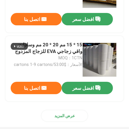
افضل سعر
اتصل بنا
15 * 15 مم 20 * 20 مم وسادات
واقي زجاجي EVA للزجاج المزدوج
MOQ：1CTN
الأسعار：$53.00/cartons 1-9 cartons
افضل سعر
اتصل بنا
بيت
منتجات
عرض المزيد
أشرطة فيديو