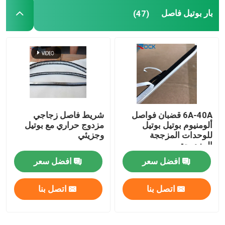
بار بوتيل فاصل
(47)
6A-40A قضبان فواصل
شريط فاصل زجاجي
ألومنيوم بوتيل بوتيل
مزدوج حراري مع بوتيل
للوحدات المزججة
وجزيئي
المزدوجة
افضل سعر
افضل سعر
اتصل بنا
اتصل بنا