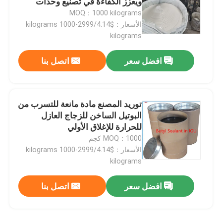
ويعزز الكفاءة في تصنيع وحدات
الزجاج
MOQ：1000 kilograms
الأسعار：$4.14/kilograms 1000-2999
kilograms
افضل سعر
اتصل بنا
توريد المصنع مادة مانعة للتسرب من
البوتيل الساخن للزجاج العازل
للحرارة للإغلاق الأولي
MOQ：1000 كجم
الأسعار：$4.14/kilograms 1000-2999
بيت
kilograms
افضل سعر
اتصل بنا
منتجات
أشرطة فيديو