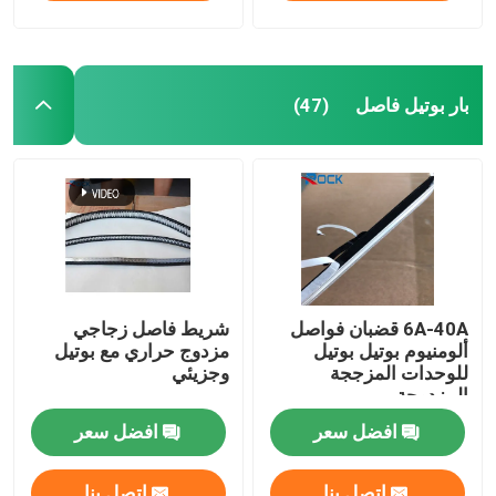
بار بوتيل فاصل
(47)
6A-40A قضبان فواصل
شريط فاصل زجاجي
ألومنيوم بوتيل بوتيل
مزدوج حراري مع بوتيل
للوحدات المزججة
وجزيئي
المزدوجة
افضل سعر
افضل سعر
اتصل بنا
اتصل بنا