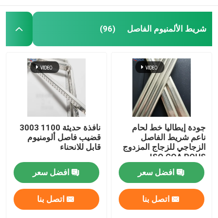
بار بوتيل فاصل
شريط الألمنيوم الفاصل
(96)
نوافذ الجورجية بار
مانع تسرب الزجاج المعزول
شريط بوتيل مانع التسرب
جودة إيطاليا خط لحام
نافذة حديثة 1100 3003
ناعم شريط الفاصل
قضيب فاصل ألومنيوم
الزجاجي للزجاج المزدوج
قابل للانحناء
وسادة الفلين
ISO COA ROHS
افضل سعر
افضل سعر
المجفف المنخل الجزيئي
اتصل بنا
اتصل بنا
موصل زاوية بلاستيك