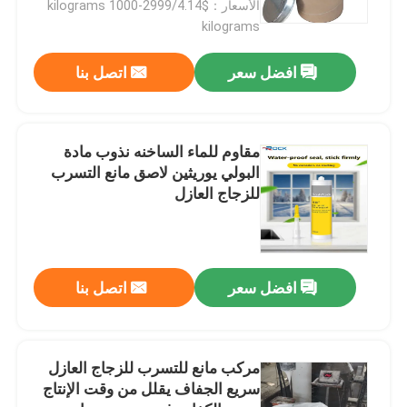
الأسعار：$4.14/kilograms 1000-2999
kilograms
افضل سعر
اتصل بنا
مقاوم للماء الساخنه نذوب مادة
البولي يوريثين لاصق مانع التسرب
للزجاج العازل
افضل سعر
اتصل بنا
مركب مانع للتسرب للزجاج العازل
سريع الجفاف يقلل من وقت الإنتاج