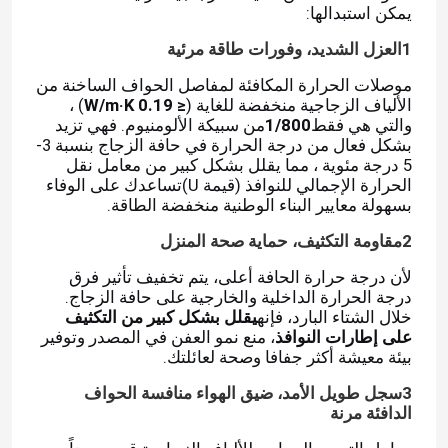
يمكن استبدالها:
1العزل الشديد، وفورات طاقة مرئية
موصلات الحرارة المكافئة لمفاصل الحواف الساخنة من
الألياف الزجاجية منخفضة للغاية (
≤ 0.19 W/m·K
) ،
والتي هي فقط
1/800
من سبيكة الألومنيوم. فهي تزيد
بشكل فعال من درجة الحرارة في حافة الزجاج بنسبة 3-
5 درجة مئوية ، مما يقلل بشكل كبير من معامل نقل
الحرارة الإجمالي للنوافذ (قيمة U)تساعدك على الوفاء
بسهولة معايير البناء الوطنية منخفضة الطاقة.
2مقاومة التكثيف، حماية صحة المنزل
لأن درجة حرارة الحافة أعلى، يتم تخفيف تأثير فرق
درجة الحرارة الداخلية والخارجية على حافة الزجاج.
بيت
خلال الشتاء البارد، فإنه
يقلل بشكل كبير من التكثيف
على إطارات النوافذ
، منع نمو العفن في المصدر وتوفير
بيئة معيشة أكثر جفافا وصحة لعائلتك.
منتجات
3سجل طويل الأمد، ضيق الهواء منافسة الحواف
الدافئة مرنة
أشرطة فيديو