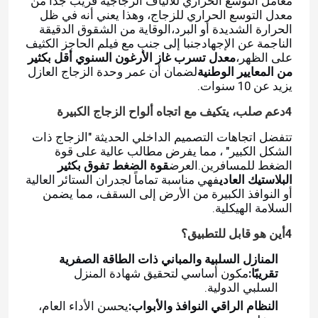
معامل التوسع الحراري للألياف الزجاجية قريب جداً من
معدل التوسع الحراري للزجاج، وهذا يعني أنه في ظل
الحرارة الشديدة أو البرد،الوقاية من الشقوق الدقيقة
معلومات عنا
الناجمة عن الإجهادجنبا إلى جنب مع فيلم الحاجز الكثيف
على الظهر،
معدل تسرب غاز الأرغون السنوي أقل بكثير
من المعايير الوطنية
لضمان أن عمر وحدة الزجاج العازل
جولة في المعمل
يزيد عن 10 سنوات.
4دعم صلب، يتكيف مع اتجاه ألواح الزجاج الكبيرة
رقابة جودة
تتفضل اتجاهات التصميم الداخلي الحديثة "الزجاج ذات
الشكل الكبير" ، مما يفرض مطالب عالية على قوة
الضغط للمسافرين.العرض
قوة الضغط تفوق بكثير
اتصل بنا
البلاستيك العادي
فهي مناسبة تماماً لجدران الستائر العالية
أو النوافذ الكبيرة من الأرض إلى السقف، مما يضمن
السلامة الهيكلية.
اطلب اقتباس
4أين هو قابل للتطبيق؟
المنازل السلبية والمباني ذات الطاقة الصفرية
شريط الألمنيوم الفاصل
تقريبًا:
مكون أساسي لتحقيق شهادة المنزل
السلبي الدولية.
النظام الراقي النوافذ والأبواب:
يحسن الأداء العام،
شريط فاصل الحافة الدافئة