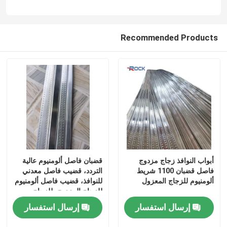
آلة ثني الألومنيوم
Recommended Products
ملحقات الزجاج المزودة
ملحقات زجاجية أخرى
مسمار التوسيع
زجاج معشق معماري
أبواب النوافذ زجاج مزدوج
قضبان فاصل ألومنيوم عالية
فاصل قضبان 1100 شريط
التردد، قضيب فاصل معدني
ألومنيوم للزجاج المعزول
للنوافذ، قضيب فاصل ألومنيوم
للزجاج المزدوج، للزجاج
العازل
إرسال استفسار
إرسال استفسار