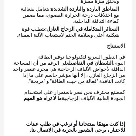
ويخلق ميزة مميزة.
المناطق الباردة والباردة الشديدة:
يتعامل بفعالية
مع اختلافات درجة الحرارة القصوى، مما يضمن
بار بوتيل فاصل
كفاءة التدفئة الداخلية.
الستائر المتكاملة في الزجاج العازل:
يتطلب قوة
هيكلية أعلى وسلامة الختم لاستيعاب الآلية العمياء.
نوافذ الجورجية بار
الاستنتاج
مانع تسرب الزجاج المعزول
في التطور السريع لتكنولوجيا توفير الطاقة
اليوم،
الشيطان في التفاصيل
على الرغم من أن المساحة
الدافئة لأحواض الألياف الزجاجية هي مجرد عنصر واحد
شريط بوتيل مانع التسرب
من الزجاج العازل ، إلا أنها مؤشر حاسم على ما إذا
كانت النافذة "فعالة من حيث الطاقة" و "مريحة".
كمصنع محترف نحن نصر باستمرار على استخدام
وسادة الفلين
الجودة العالية الألياف الزجاجية
ما لا تراه هو المهم
المجفف المنخل الجزيئي
إذا كنت مهتمًا بمنتجاتنا أو ترغب في طلب عينات
للاختبار ، يرجى الشعور بالحرية في الاتصال بنا.
موصل زاوية بلاستيك