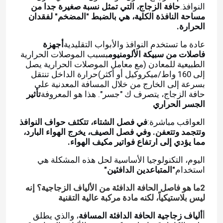
النوافذ.
حافة الزجاج، التي تمثل نسبة صغيرة جدا من
مساحة النافذة الكلية، هي بالضبط "المضخم" لفقدان
الحرارة.
عادة ما تستخدم النوافذ والأبواب التقليدية
أجهزة
فاصلات من سبيكة الألومنيوم
بسبب الموصلات الحرارية
الطبيعية للمعادن (مع معامل الموصلات الحرارية يصل
إلى 160 واط/ميكروكيل أو أكثر)حرارة الداخل تنتقل
بسرعة إلى الخارج من خلال المسافة المعدنية على
حافة الزجاج، يتصرف ك "جسر". هذا هو المعروفة
تأثير
الجسر الحراري
العواقب مباشرة:
في فصل الشتاء، تتكثف حواف النوافذ
وتتجمد وتتعفن. وفي فصل الصيف، يخرج الهواء البارد،
مما يؤدي إلى ارتفاع فواتير مكيف الهواء.
اليوم، التكنولوجيا الأساسية لحل هذه المشكلة هي
استخدام
"المتباعدين الدافئين"
2ما هو فاصل الحافة الدافئة من الألياف الزجاجية؟ إنه
ليس بلاستيكياً، لكنه مادة مركبة عالية التقنية
أ
ألياف زجاجية الحافة الدافئة المسافة
، والذي يطلق