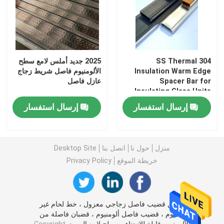
304 SS Thermal
2025 جديد أملس لامع سطح
Insulation Warm Edge
الألومنيوم فاصل شريط زجاج
Spacer Bar for
عازل فاصل
Insulating Glass Units
إرسال استفسار
إرسال استفسار
منزل
حول نا
اتصل بنا
Desktop Site
خريطة الموقع
Privacy Policy
الصين قضيب فاصل زجاجي معزول ، خط لحام غير
ملحوم ، قضيب فاصل ألومنيوم ، قضبان فاصلة من
الألومنيوم قابلة للانحناء ، سطح لامع المورد.
Copyright