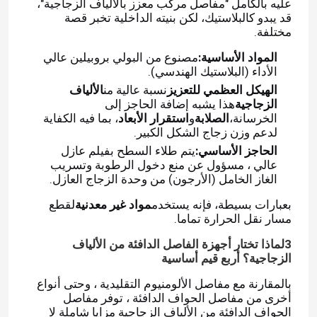
عليه بالكامل "مفاصل مركب معزز بالألياف الزجاجية"،
قد يبدو كالبلاستيك، لكن بنيته الداخلية تخبر قصة
مختلفة.
المواد الأساسية:
مصنوع من البولي بروبيلين عالي
الأداء (البلاستيك الهندسي).
الهيكل العظمي للتعزيز
نسبة عالية من
الألياف
الزجاجية
هذا يشبه إضافة الحاجز إلى
الخرسانة،
الصلابة
و
استقرار الأبعاد
، بما فيه الكفاية
لدعم وزن زجاج الشكل الكبير.
الحاجز الأساسي:
يتم طلاء السطح بفيلم عازل
عالي ، مسؤول عن منع دخول الرطوبة وتسريب
الغاز الخامل (الأرجون) من وحدة الزجاج العازل.
بعبارات بسيطة، فإنه يستخدم
مواد غير معدنية
لقطع
مسار نقل الحرارة تماما.
3لماذا تختار أجهزة الفاصل الدافئة من الألياف
الزجاجية؟ أربع قيم أساسية
بالمقارنة مع مفاصل الألومنيوم التقليدية ، وحتى أنواع
أخرى من مفاصل الحواف الدافئة ، توفر مفاصل
الحواف الدافئة من الألياف الزجاجية مزايا شاملة لا