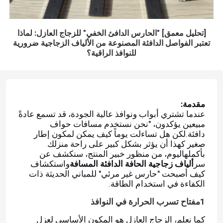
[تحليل معمق] "الحارس الدافئ الخفي" للزجاج العازل: لماذا
تعتبر الفواصل الدافئة المصنوعة من الألياف الزجاجية ضرورية
للنوافذ الراقية؟
مقدمة:
عندما تشتري أبواب ونوافذ عالية الجودة، قد تسمع عادةً
مبيعين يؤكدون، "نحن نستخدم مسافات حواف
دافئة.لكن هل تساءلت يوماً كيف يمكن لمكون إطار
صغير كهذا أن يؤثر بشكل كبير على راحة منزلك
بأكملهاليوم، من منظور خبير المنتج، سنكشف عن
سر
ألياف زجاجية الحافة الدافئة المسافة
واستكشاف
كيف أصبحت "حارس غير مرئي" للمباني الحديثة ذات
الكفاءة في استخدام الطاقة.
1مفتاح تسرب الحرارة في النوافذ
كما نعلم، الزجاج العازل هو المكون الأساسي لعزل