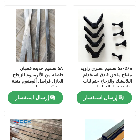
6a-27a تصميم عصري زاوية
6A تصميم حديث قضبان
مفتاح ملحق فندق استخدام
فاصلة من الألومنيوم للزجاج
البلاستيك والزجاج ختم لباب
العازل فواصل ألومنيوم متينة
ونافذة عزل الفواصل
مع تركيب بمسامير
إرسال استفسار
إرسال استفسار