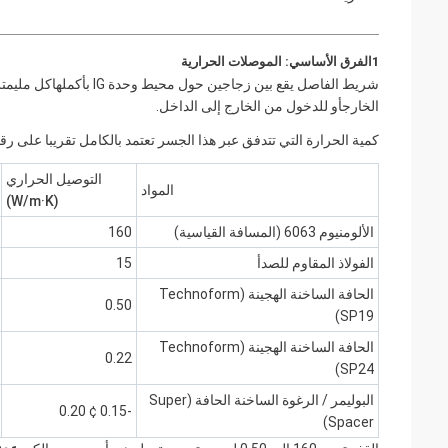
1الفرق الأساسي: الموصلات الحرارية
شريط الفاصل يقع بين زج
الخارجأو للدخول من الخارج إلى الداخل.
كمية الحرارة التي تتدفق عبر هذا الجسر تعتمد بالكامل تقريبا على رقم
التوصيل الحراري
المواد
(W/m·K)
الألومنيوم 6063 (المسافة القياسية)
160
الفولاذ المقاوم للصدأ
15
الحافة الساخنة الهجينة (Technoform
0.50
SP19)
الحافة الساخنة الهجينة (Technoform
0.22
SP24)
البوليمر / الرغوة الساخنة الحافة (Super
-0.15 ¢ 0.20
Spacer)