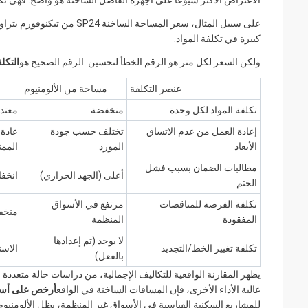
الاعتراض الأكثر شيوعًا على أجهزة الفاصل الساخنة هو واضح: فهي ت
كبيرة في تكلفة المواد.
ولكن السعر لكل متر هو الرقم الخطأ لتحسين. الرقم الصحيح هو
التكلفة
عنصر التكلفة
مساحة من الألومنيوم
تكلفة المواد لكل وحدة
منخفضة
معتدل
إعادة العمل من عدم الاتساق
تختلف حسب جودة
عادة 
الأبعاد
المورد
الممت
مطالبات الضمان بسبب فشل
أعلى (الجهد الحراري)
انخف
الختم
تكلفة الفرصة للمناقصات
مرتفع في الأسواق
منخف
المفقودة
المنظمة
لا يوجد (تم إعدادها
تكلفة تغيير الخط/التجديد
الاست
بالفعل)
عالية الأداء الأخرى، فإن المسافات الساخنة في الواقع
أرخص على أساس
للمشاريع السكنية القياسية في الأسواق غير المنظمة، يظل الألومنيوم 