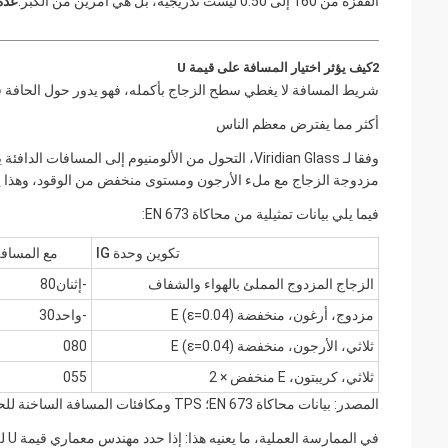
القفزة من 160 إلى 0.50 ليست تدريجية، بل هي أمرين من الكبر.
عدة
2كيف يؤثر اختيار المسافة على قيمة U
شريط المسافة لا يغطي سطح الزجاج بأكمله، فهو يدور حول الحافة فقط، فما مدى 
أكثر مما يفترض معظم الناس
وفقا لـ Viridian Glass، التحول من الألومنيوم إلى المسافات الدافئة يمكن أن يقلل من قيمة U للنافذة بأكملها
مزدوجة الزجاج مع ملء الأرجون ومستوى منخفض من الوقود، وهذا يمكن 
فيما يلي بيانات تمثيلية من محاكاة EN 673:
تكوين وحدة IG
مع المسافة
الزجاج المزدوج المملئ بالهواء والشفاف
-إثنان80
مزدوج، أرغون، منخفضة E (ε=0.04)
-واحد30
ثلاثي، الأرجون، منخفضة E (ε=0.04)
080
ثلاثي، كريبتون، E منخفض × 2
055
المصدر: بيانات محاكاة EN 673؛ TPS ومكافئات المسافة الساخنة للحواف الصلبة في سمك 16 ∼ 20 مم.