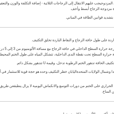
مزدوجيجب عليهم الانتقال إلى الزجاجات الثلاثية - إضافة التكلفة والوزن والتعقيد
ة مزدوجة الزجاج أبسط وأخف.
تشديد قوانين الطاقة في المباني.
تحت درجات حرارة خارجية تبلغ -10 درجة مئوية ، يمكن أن تنخفض
 حرارة السطح تحت نقطة الندى الداخلية، تتشكل المياه على طول الختم المحيط
دهور الختم.الرطوبة تدخل، وقيمة U تتدهور بشكل دائم.
دا وشمال الولايات المتحدةاليابان خطر التكثيف وحده هو حجة قوية للاستثمار في 
الحراري على الختم من دورات التوسع والانكماش اليومية لا يزال ينطبقعن طريق
 المناخ.