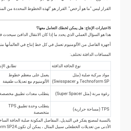
القرار ليس "ما هو أرخص". القرار هو "لهذه الخطوط المحددة من المنت
5اعتبارات الإنتاج: هل يمكن لخطك التعامل معها؟
هذا هو السؤال العملي الذي يحدد ما إذا كان الانتقال الدافئ سيحدث في 
أجهزة الفاصل من الألومنيوم تعمل في كل خط إنتاج في العالمأنها مت
المسافات الدافئة تختلف:
نوع الحافة الدافئة
تطابق الإنت
مواد مركبة صلبة (مثل
يعمل على معظم خطوط
Technoform SP و Swisspacer)
الألومنيوم مع تعديلات طفيفة
رغوة مرنة (مثل Super Spacer)
يتطلب معدات تطبيق مخصصة
يتطلب وحدة تطبيق TPS
TPS (مساحة حرارية)
متخصصة
بالنسبة لمصنع يفكر في التبديل، المفاصل المكونة صلبة الحافة الساخ
الأدنى من تعديلات الخطعلى سبيل المثال ، يمكن أن تكون Technoform SP24 مقوسة باردة على المعدات القياسية ، لا تحتاج إلى محطة تقوس حرارية.