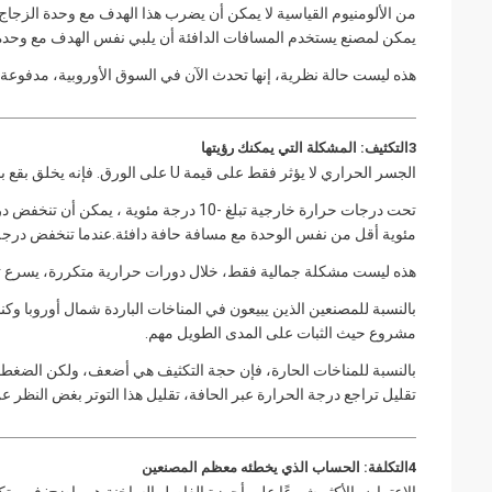
من الألومنيوم القياسية لا يمكن أن يضرب هذا الهدف مع وحدة الزجاج ال
يمكن لمصنع يستخدم المسافات الدافئة أن يلبي نفس الهدف مع وحد
هذه ليست حالة نظرية، إنها تحدث الآن في السوق الأوروبية، مدفوعة ب
3التكثيف: المشكلة التي يمكنك رؤيتها
الجسر الحراري لا يؤثر فقط على قيمة U على الورق. فإنه يخلق بقع باردة على طول حافة الزجاج و النقاط الباردة تخلق التكثيف.
مئوية أقل من نفس الوحدة مع مسافة حافة دافئة.عندما تنخفض درجة
هذه ليست مشكلة جمالية فقط، خلال دورات حرارية متكررة، يسرع تكثيف الحافة ت
بالنسبة للمصنعين الذين يبيعون في المناخات الباردة شمال أوروبا وكن
مشروع حيث الثبات على المدى الطويل مهم.
بالنسبة للمناخات الحارة، فإن حجة التكثيف هي أضعف، ولكن الضغط 
تقليل تراجع درجة الحرارة عبر الحافة، تقليل هذا التوتر بغض النظر عن
4التكلفة: الحساب الذي يخطئه معظم المصنعين