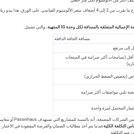
كلف أكثر من الألومنيوم لكل متر خطي.
على سبيل المثال، سعر المساحة الساخنة SP24 من تيكنوفورم يتراوح ما يقرب من 2 إلى 4 أضعاف سعر الألومنيوم القياسي. على الورق، هذا يبدو ز
 الإجمالية المتعلقة بالمسافة لكل وحدة IG المنتهية
، والتي تشمل:
مسافة الحافة الدافئة
 إلى مرتفع
أقل (تسامحات أكثر صرامة في المنتجات
ازة)
اض (تخفيض الضغط الحراري)
ضة تلبي مواصفات أكثر صرامة
ثمار المحتمل لمرة واحدة
يظهر المقارنة الواقعية للتكاليف الإجمالية، من دراسات حالة متعددة من الشركات المصنعة، أنه بالنسبة للمشاريع التي تستهدف Passivhaus
 التكلفة الكلية
عندما يتم أخذ مطالبات الضمان والفرصة المفقودة في الاعتبار.
زعيم التكلفة.