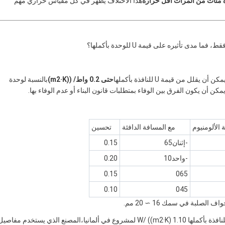
 مئات من المرات أقل حرارة
هذا الاختلاف يظهر في كل مقياس حراري مهم
تأثيره على قيمة U للوحدة بأكملها؟
حتى 0.2 واط/ ((m2·K)
بالنسبة لوحدة
أن يكون الفرق بين الوفاء بمتطلبات قانون البناء أو عدم الوفاء بها.
 الألومنيوم
مع المسافة الدافئة
تحسين
-إثنان65
0.15
-واحد10
0.20
0.15
065
0.10
045
في الممارسة العملية، ما يعنيه هذا: إذا حدد مهندس معماري قيمة U للنافذة بأكملها 1.10 W/ ((m2·K) لمشروع في ألمانيا،المصنع الذي يستخدم مفاصي