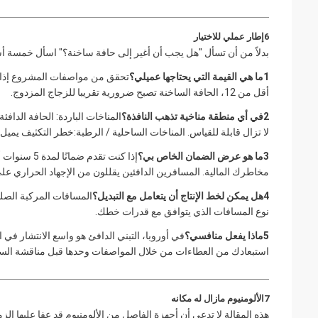
6إطار عملي للاختيار
بدلاً من أن تسأل "هل يجب أن أغير إلى حافة ساخنة؟" اسأل خمسة أس
1ما هي القيمة التي يحتاجها عميلي؟
أقل من 12، الحافة الساخنة تصبح ضرورية تقريبا للزجاج المزدوج.
2في أي منطقة مناخية تذهب النافذة؟
المناخات الباردة: الحافة الدافئ
لا تزال قابلة للقياس. المناخات الساحلية / الرطبة:خطر التكثيف يميل ن
3ما هو عرض الضمان الخاص بي؟
مخاطرك المالية. المسافرين الدافئين يقللون من الإجهاد الحراري على 
4هل يمكن لخط الإنتاج أن يتعامل مع التبديل؟
نوع المسافات الذي يتوافق مع قدرات خطك.
5ماذا يفعل منافسي؟
في أوروبا، التبني الدافئ هو واسع الانتشار في ا
استبعادك من العطاءات من خلال المواصفات وحدها قبل مناقشة الس
7الألومنيوم مازال له مكانه
هذه المقالة لا تدعي أن أجهزة الفاصل من الألومنيوم قد عفا عليها الزمن