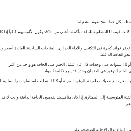
ئلة لكل خط منتج تقوم بتشغيله:
تحقق من مواصفات المشروع إذا كانت قيمة U المطلوبة للنافذة بأكملها أعلى من 15قد يكون الألومنيوم كافياً إ
ة توفر فوائد كبيرة في التكثيف والأداء الحراري. المناخات الساخنة: الفائدة أصغر و
حو الحافة الدافئة.
إذا كنت تقدم ضمانًا لمدة 5 سنوات أو 10 سنوات على وحدات IG ، فإن فشل الختم على الحافة هو واحد من أكبر
الختم.التوفير في الضمان وحده قد يبرر تكلفة المواد.
المسافات المركبة الصلبة: نعم ، مع تعديلات طفيفة. الرغوة المرنة أو TPS: تتطلب استثمارات رأس
لفئة المتوسطة إلى الممتازة. إذا كان منافسيك يقدمون الحافة الدافئة وأنت لا،قد ي
عر.
. إنها لا تزال الإجابة الصحيحة على: