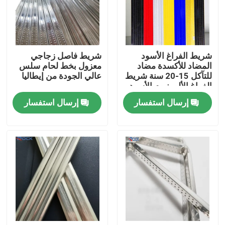
معلومات عنا
شريط الفراغ الأسود
شريط فاصل زجاجي
جولة في المعمل
المضاد للأكسدة مضاد
معزول بخط لحام سلس
للتآكل 15-20 سنة شريط
عالي الجودة من إيطاليا
الفراغ الألومنيوم الأسود
رقابة جودة
لوحدات الزجاج المزدوج
إرسال استفسار
إرسال استفسار
اتصل بنا
اطلب اقتباس
شريط الألمنيوم الفاصل
شريط فاصل الحافة الدافئة