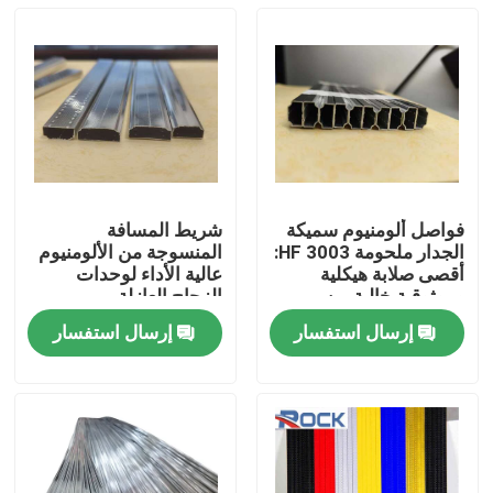
فواصل ألومنيوم سميكة
شريط المسافة
الجدار ملحومة HF 3003:
المنسوجة من الألومنيوم
أقصى صلابة هيكلية
عالية الأداء لوحدات
وموثوقية خالية من
الزجاج العازلة
الضبابية لوحدات IGU
إرسال استفسار
إرسال استفسار
المتميزة
بيت
منتجات
أشرطة فيديو