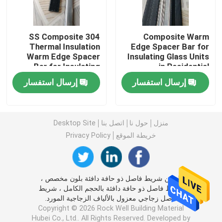
بار بوتيل فاصل
304 SS Composite
Composite Warm
Thermal Insulation
Edge Spacer Bar for
Warm Edge Spacer
Insulating Glass Units
نوافذ الجورجية بار
Bar for Insulating
in Residential
Glass Units Perfect
Buildings with Low
إرسال استفسار
إرسال استفسار
for Residential
Thermal Conductivity
مانع تسرب الزجاج المعزول
Buildings
شريط بوتيل مانع التسرب
منزل
حول نا
اتصل بنا
Desktop Site
خريطة الموقع
Privacy Policy
وسادة الفلين
الصين شريط فاصل ذو حافة دافئة بلون مخصص ،
المجفف المنخل الجزيئي
شريط فاصل ذو حافة دافئة بالحجم الكامل ، شريط
فاصل زجاجي معزول بالألياف الزجاجية المورد.
Copyright © 2026 Rock Well Building Material
موصل زاوية بلاستيك
Hubei Co., Ltd.. All Rights Reserved. Developed by