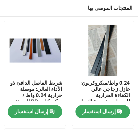
المنتجات الموصى بها
0.24 واط/ميكروكربون:
شريط الفاصل الدافئ ذو
عازل زجاجي عالي
الأداء العالي: موصلة
الكفاءة الحرارية
حرارية 0.24 واط /
بيت
للوحدات مزدوجة الزجاج
ميكروكيل ، PP الهجينة
والصلب المقاوم للصدأ ،
إرسال استفسار
إرسال استفسار
حل توفير الطاقة
منتجات
ومكافحة التكثيف للزجاج
العازل
أشرطة فيديو