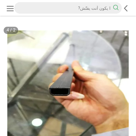
4
/
2