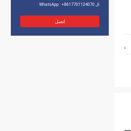
ال WhatsApp :
+8617701124070
اتصل
 في وحدات زجاجية معزولة (IGU).يمكن تصميم