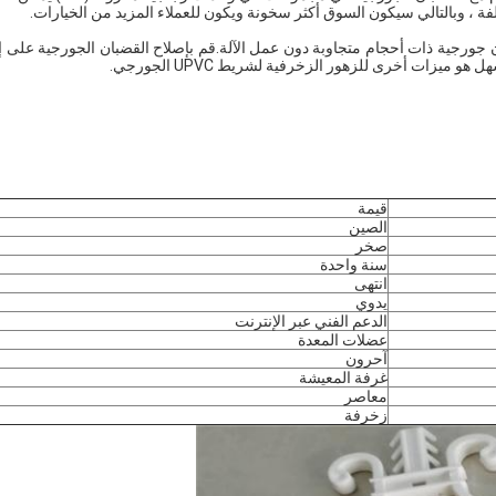
فة ، وبالتالي سيكون السوق أكثر سخونة ويكون للعملاء المزيد من الخيارات.
 جورجية ذات أحجام متجاوبة دون عمل الآلة.قم بإصلاح القضبان الجورجية على إ
قيمة
الصين
صخر
سنة واحدة
انتهى
يدوي
الدعم الفني عبر الإنترنت
عضلات المعدة
آحرون
غرفة المعيشة
معاصر
زخرفة