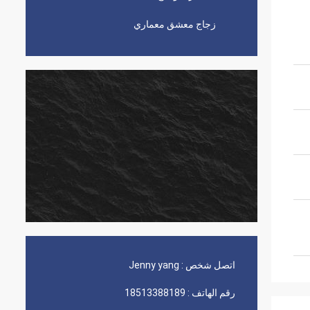
زجاج معشق معماري
اتصل شخص :
Jenny yang
رقم الهاتف :
18513388189