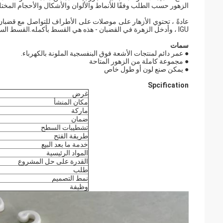
الزهور حسب الطلب وفقًا للأنماط والألوان والأشكال والأحجام المختل
عادةً ، تحتوي الأزهار على موصلات على الأطراف للتواصل مع قضبان
IGU ، وأدخل الزهرة في القضبان - هذه هي القسط بأكمله.القسط السهل هو ميزات أخرى للزهور الزخرفية لشريط UPVC الجورجي.
سمات
● عمر دائم لمنتجات الأشعة فوق البنفسجية الملونة بالكهرباء.
● مجموعة كاملة من الزهور المتاحة
● يمكن صنع لون أو طول خاص
Spcification
غرض
مكان المنشأ
ماركة
ضمان
تشطيبات السطح
طريقة الفتح
خدمة ما بعد البيع
المواد الرئيسية
القدرة على حل المشروع
طلب
نمط التصميم
وظيفة