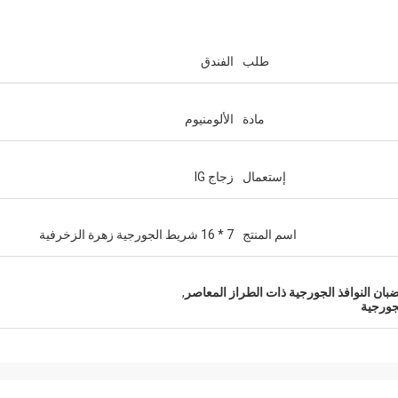
طلب
الفندق
مادة
الألومنيوم
إستعمال
زجاج IG
اسم المنتج
7 * 16 شريط الجورجية زهرة الزخرفية
بان النوافذ الجورجية ذات الطراز المعاصر
,
لجورجية