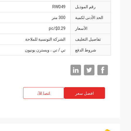
رقم الموديل
RW049
الحد الأدنى لكمية
300 متر
الأسعار
$0.29/pc
تفاصيل التغليف
الشركة التونسية للملاحة
شروط الدفع
تي / تي ، ويسترن يونيون
افضل سعر
ﺎﺘﺼﻟ ﺍﻶﻧ