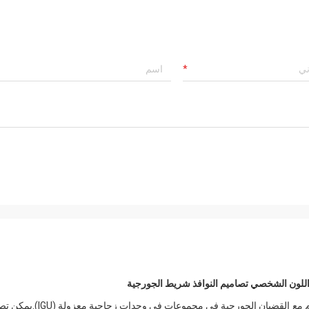
 اللون الشخصي تصاميم النوافذ شريط الجورجية
تصنع تصميمات النوافذ الجانبية الجورجية عادةً من مادة ABS وتستخدم مع القضبان الجورجية في مجموعات