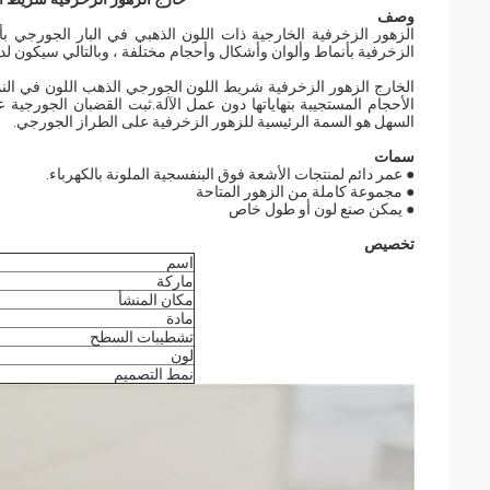
وصف
الزهور الزخرفية الخارجية ذات اللون الذهبي في البار الجورجي ب
الزخرفية بأنماط وألوان وأشكال وأحجام مختلفة ، وبالتالي سيكون لد
ال
خارج الزهور الزخرفية شريط اللون الجورجي الذهب اللون في الن
السهل هو السمة الرئيسية للزهور الزخرفية على الطراز الجورجي.
سمات
● عمر دائم لمنتجات الأشعة فوق البنفسجية الملونة بالكهرباء.
● مجموعة كاملة من الزهور المتاحة
● يمكن صنع لون أو طول خاص
تخصيص
اسم
ماركة
مكان المنشأ
مادة
تشطيبات السطح
لون
نمط التصميم