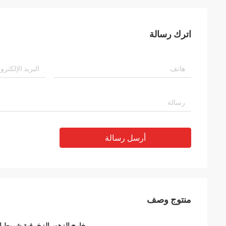
اترك رسالة
أرسل رسالة
منتوج وصف
خارج الزهور الزخرفية شريط ا