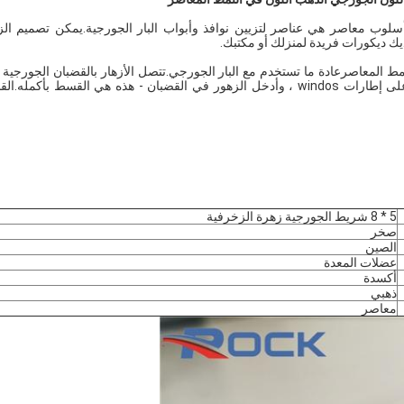
أسلوب معاصر هي عناصر لتزيين نوافذ وأبواب البار الجورجية.يمكن تصميم الز
يك ديكورات فريدة لمنزلك أو مكتبك.
مط المعاصر
عادة ما تستخدم مع البار الجورجي.
تتصل الأزهار بالقضبان الجورجية 
الأحجام المستجيبة بنهاياتها دون عمل الآلة.ثبت القضبان الجورجية على إطارات windos ، وأدخل الزهور في القضبان - هذه هي القسط بأك
5 * 8 شريط الجورجية زهرة الزخرفية
صخر
الصين
عضلات المعدة
أكسدة
ذهبي
معاصر