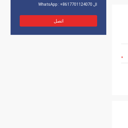
ال WhatsApp :
+8617701124070
اتصل