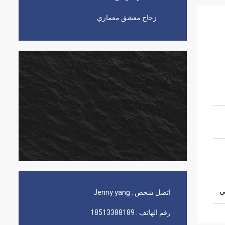
زجاج معشق معماري
ي
اتصل شخص :
Jenny yang
رقم الهاتف :
18513388189