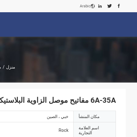
Arabic
منزل
/
م
6A-35A مفاتيح موصل الزاوية البلاستيكية لفواصل الحواف الدافئة
مكان المنشأ
خبي ، الصين
اسم العلامة
Rock
التجارية