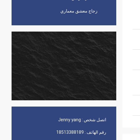
زجاج معشق معماري
اتصل شخص :
Jenny yang
رقم الهاتف :
18513388189