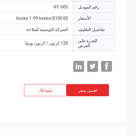
رقم الموديل
RY-005
الأسعار
$100.00/boxes 1-99 boxes
تفاصيل التغليف
الشركة التونسية للملاحة
القدرة على
120 كرتون / كرتون يوميا
العرض
افضل سعر
ﺎﺘﺼﻟ ﺍﻶﻧ