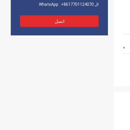
ال WhatsApp :
+8617701124070
اتصل