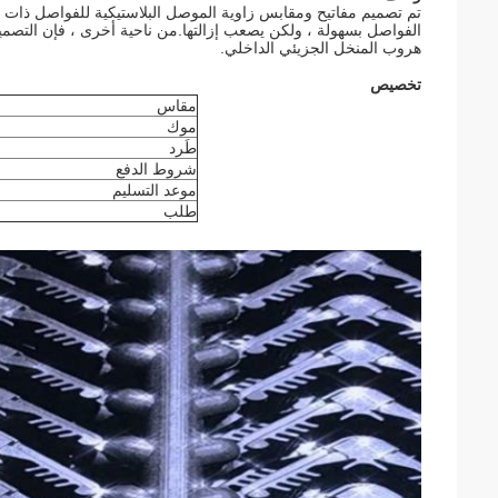
تم تصميم مفاتيح ومقابس زاوية الموصل البلاستيكية للفواصل ذات ال
الفواصل بسهولة ، ولكن يصعب إزالتها.من ناحية أخرى ، فإن التصم
هروب المنخل الجزيئي الداخلي.
تخصيص
مقاس
موك
طَرد
شروط الدفع
موعد التسليم
طلب