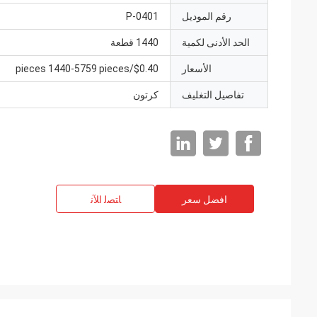
رقم الموديل
P-0401
الحد الأدنى لكمية
1440 قطعة
الأسعار
$0.40/pieces 1440-5759 pieces
تفاصيل التغليف
كرتون
افضل سعر
ﺎﺘﺼﻟ ﺍﻶﻧ