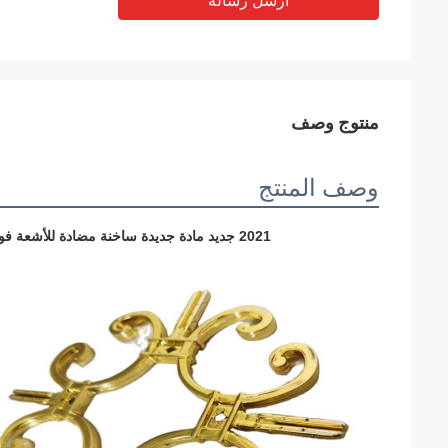
أرسل رسالة
منتوج وصف
وصف المنتج
2021 جديد مادة جديدة ساخنة مضادة للأشعة فوق البنفسجية زهرة البار الجورجية لتزيين الأبواب مزدوجة الزجاج