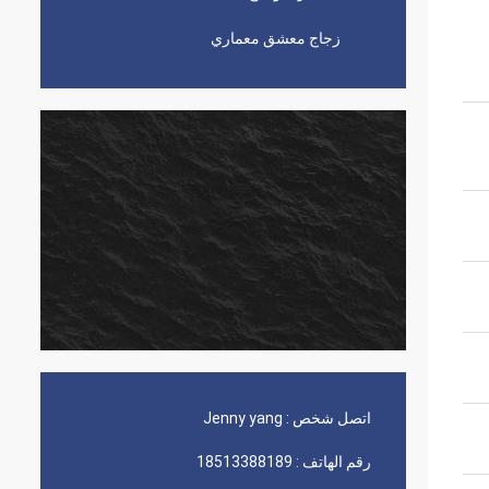
زجاج معشق معماري
اتصل شخص :
Jenny yang
رقم الهاتف :
18513388189