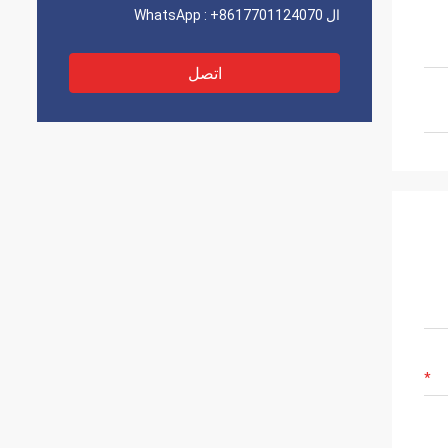
ال WhatsApp :
+8617701124070
اتصل