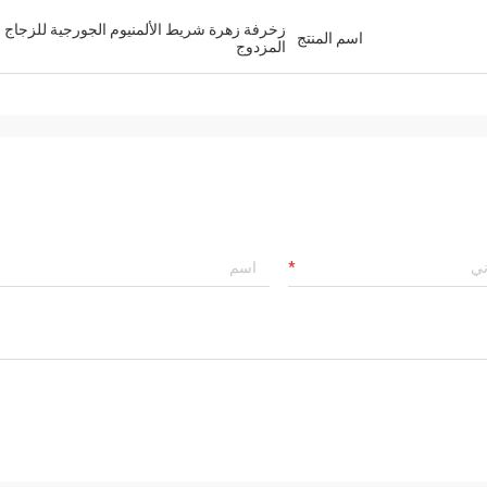
زخرفة زهرة شريط الألمنيوم الجورجية للزجاج
اسم المنتج
المزدوج