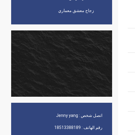
زجاج معشق معماري
اتصل شخص :
Jenny yang
رقم الهاتف :
18513388189