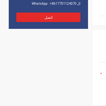
ال WhatsApp :
+8617701124070
اتصل