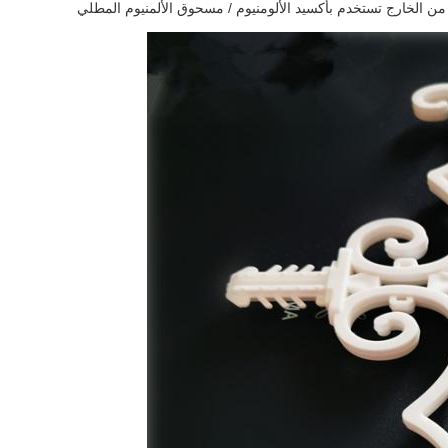
من الخارج تستخدم بأكسيد الألومنيوم / مسحوق الألمنيوم المطلي