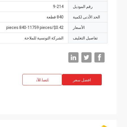
رقم الموديل
9-214
الحد الأدنى لكمية
840 قطعة
الأسعار
$0.42/pieces 840-11759 pieces
تفاصيل التغليف
الشركة التونسية للملاحة
افضل سعر
ﺎﺘﺼﻟ ﺍﻶﻧ