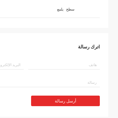
سطح
يلمع
اترك رسالة
أرسل رسالة