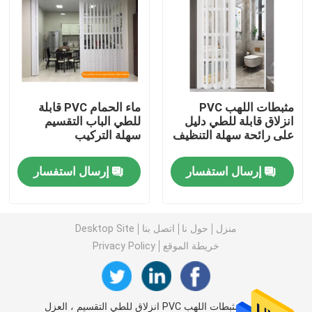
بار بوتيل فاصل
نوافذ الجورجية بار
مثبطات اللهب PVC
ماء الحمام PVC قابلة
انزلاق قابلة للطي دليل
للطي الباب التقسيم
مانع تسرب الزجاج المعزول
على رائحة سهلة التنظيف
سهلة التركيب
شريط بوتيل مانع التسرب
إرسال استفسار
إرسال استفسار
وسادة الفلين
منزل
حول نا
اتصل بنا
Desktop Site
خريطة الموقع
Privacy Policy
المجفف المنخل الجزيئي
موصل زاوية بلاستيك
الصين مثبطات اللهب PVC انزلاق للطي التقسيم ، العزل