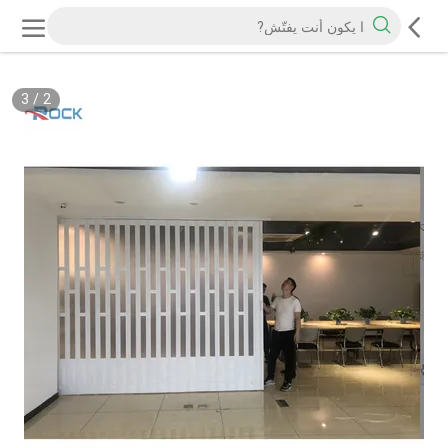
3
/
2