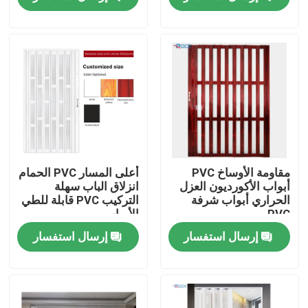
معلومات عنا
جولة في المعمل
رقابة جودة
اتصل بنا
مقاومة الأوساخ PVC
أعلى المسار PVC الحمام
أبواب الأكورديون العزل
انزلاق الباب سهلة
الحراري أبواب شرفة
التركيب PVC قابلة للطي
اطلب اقتباس
PVC
الأبواب
إرسال استفسار
إرسال استفسار
شريط الألمنيوم الفاصل
شريط فاصل الحافة الدافئة