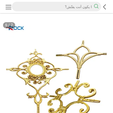
6
/
2