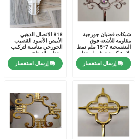
معلومات عنا
شبكات قضبان جورجية
818 الاتصال الذهبي
جولة في المعمل
مقاومة للأشعة فوق
الأبيض الأسود القضيب
البنفسجية 7*15 ملم نمط
الجورجي مناسبة لتركيب
بلاستيكي زخرفي لوحدات
وحدات الزجاج
رقابة جودة
الزجاج العازل (IGU)
إرسال استفسار
إرسال استفسار
اتصل بنا
اطلب اقتباس
شريط الألمنيوم الفاصل
شريط فاصل الحافة الدافئة