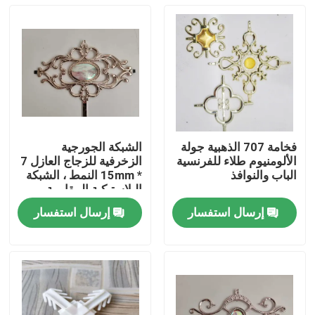
فخامة 707 الذهبية جولة
الشبكة الجورجية
الألومنيوم طلاء للفرنسية
الزخرفية للزجاج العازل 7
الباب والنوافذ
* 15mm النمط ، الشبكة
البلاستيكية المقاومة
للأشعة فوق البنفسجية
إرسال استفسار
إرسال استفسار
بيت
منتجات
أشرطة فيديو