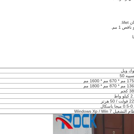
ص 1 مم.
ك ويل
ييه 50
 * 670 مم * 1600 مم
 * 870 مم * 1800 مم
 كجم
يلو واط
لت / 50 هرتز
0.5 ميجا باسكال
 التشغيل Windows Xp / Win 7