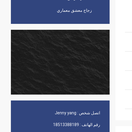
زجاج معشق معماري
اتصل شخص :
Jenny yang
رقم الهاتف :
18513388189