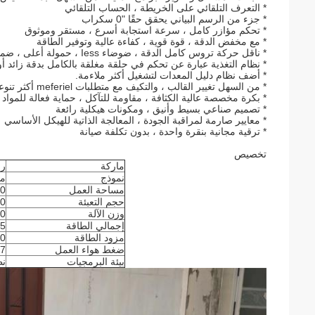
* التعرف التلقائي على الخريطة ، الحساب التلقائي
* جزء من الرسم البياني يحقق حقًا "0 سكراب
* تحكم مؤازر كامل ، سرعة استجابة أسرع ، مستقر وموثوق
* مع مخفض الدقة ، قوة قوية ، كفاءة عالية وتوفير الطاقة
* ناقل حركة تروس كامل الدقة ، ضوضاء Iess ، حمولة أعلى ، ضمان Iifet.
* نظام التغذية عبارة عن تحكم في حلقة مغلقة بالكامل بدقة زائد أو ناق
* أضف نظام دليل المعدات لتشغيل أكثر ملاءمة.
* من السهل تغيير القالب ، والتكيف مع متطلبات meferiel أكثر تنوعا
* بكرة مخصصة عالية الكثافة ، مقاومة للتآكل ، حماية فعالة للمواد
* تصميم صناعي بسيط وأنيق ، ومكونات هيكلية رائعة
* معايير صارمة لمراقبة الجودة ، المعالجة الذاتية للهيكل الأساسي
* ترقية مجانية بنقرة واحدة ، بدون تكلفة صيانة
تخصيص
ماركة
رو
نموذج
مس
مساحة العمل
1750 مم
حجم التعبئة
1360 مم
وزن الآلة
380
إجمالي الطاقة
2.5 ك
مزود الطاقة
220 فو
ضغط هواء العمل
-0.7
بيئة البرمجيات
نظام