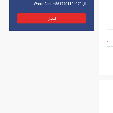
ال WhatsApp :
+8617701124070
اتصل