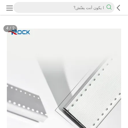
4
/
2