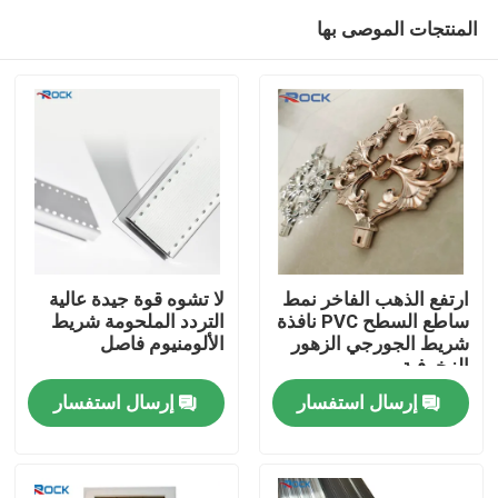
المنتجات الموصى بها
ارتفع الذهب الفاخر نمط
لا تشوه قوة جيدة عالية
ساطع السطح PVC نافذة
التردد الملحومة شريط
شريط الجورجي الزهور
الألومنيوم فاصل
بيت
الزخرفية
إرسال استفسار
إرسال استفسار
منتجات
أشرطة فيديو