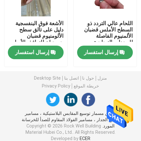
بار بوتيل فاصل
اللحام عالي التردد ذو
الأشعة فوق البنفسجية
السطح الأملس قضبان
دليل على تألق سطح
الألمنيوم الفاصلة
الألومنيوم قضبان
نوافذ الجورجية بار
للوحدات الزجاجية
جيرجيان للنوافذ والأبواب
المعزولة
إرسال استفسار
إرسال استفسار
مانع تسرب الزجاج المعزول
شريط بوتيل مانع التسرب
منزل
حول نا
اتصل بنا
Desktop Site
خريطة الموقع
Privacy Policy
وسادة الفلين
الصين مسمار توسيع المقابس البلاستيكية ، مسامير
المجفف المنخل الجزيئي
توسيع الجدار ، مسامير الفولاذ المقاوم للصدأ للخرسانة
المورد.
Copyright © 2026 Rock Well Building
Material Hubei Co., Ltd.. All Rights Reserved.
موصل زاوية بلاستيك
Developed by
ECER