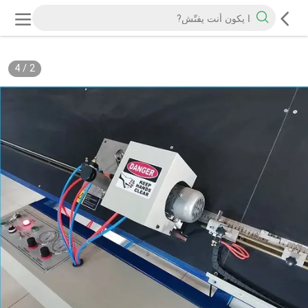
4
/
2