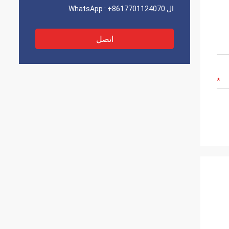
ال WhatsApp :
+8617701124070
اتصل