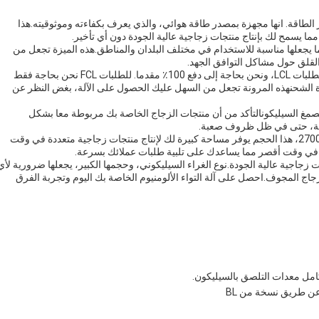
ر الطاقة. انها مجهزة بمصدر طاقة هوائي، والذي يعرف بكفاءته وموثوقيته.هذا
ا يسمح لك بإنتاج منتجات زجاجية عالية الجودة دون أي تأخير.
، تعمل الآلة على فولت 350 فولت / 50 هرتز، مما يجعلها مناسبة للاستخدام في مختلف البلدان والمناطق.هذه الميزة تجعل من
القلق حول مشاكل التوافق الجهد.
كما تم تصميم آلة التواء الألومنيوم لتلبية شروط الدفع المختلفة. للطلبات LCL، ونحن بحاجة إلى دفع 100٪ مقدما. للطلبات FCL نحن بحاجة فقط
 شهادة الشحنهذه المرونة تجعل من السهل عليك الحصول على الآلة، بغض النظر عن
 لصمغ السيليكونالتأكد من أن منتجات الزجاج الخاصة بك مربوطة معا بشكل
يلة، حتى في ظل ظروف صعبة.
حجم الجهاز مثير للإعجاب أيضاً، حيث يبلغ مقاسه 10500*2200*2700، هذا الحجم يوفر مساحة كبيرة لك لإنتاج منتجات زجاجية متعددة في وقت
اج في وقت أقصر مما يساعدك على تلبية طلبات عملائك بسرعة.
تجات زجاجية عالية الجودة.نوع الغراء السيليكوني، وحجمها الكبير، يجعلها ضرورية لأي
 المجوف.احصل على آلة التواء الألومنيوم الخاصة بك اليوم وتجربة الفرق
كامل معدات التلصق بالسيليكون.