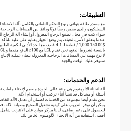
التطبيقات:
مع مصدر طاقة هوائي ونوع التحكم التلقائي بالكامل، آلة الانحناء 
السيليكون،والذي يضمن ربطًا قويًا ودائمًا بين المسافات الزجاجية 
سواء كنت في مجال تصنيع الزجاج المعزول أو إنشاء آلة الزجاج المج
عندما يتعلق الأمر بالتعبئة، يتم وضع الجهاز بعناية على علبة للتأك
$1,000.150.00 / قطعة لـ 1-4 قطع، مع الحد الأدنى للكمية الطلبية لمجموعة واحدة.
بالنسبة لشروط الدفع، نحن نقدم LCL مع 100٪ الدفع مقدما و FCL مع 30٪ T / T مقدما والباقي من خلال نسخة من BL.
ستوفر عليك الوقت والجهد.
الدعم والخدمات:
آلة انحناء الألومنيوم هي منتج عالي الجودة مصمم لإنحناء ملفات 
أسئلة أو مشاكل قد تنشأ أثناء تركيب أو استخدام الآلة.
نحن نقدم أيضا مجموعة من الخدمات لضمان أن تعمل الآلة الخاصة ب
يمكن أن توفر التدريب على كيفية تشغيل الصحيح وصيانة الآلة، 
للحصول على دعم إضافي، لدينا مركز موارد على الانترنت شامل م
أقصى استفادة من آلة الانحناء الألومنيوم الخاص بك.