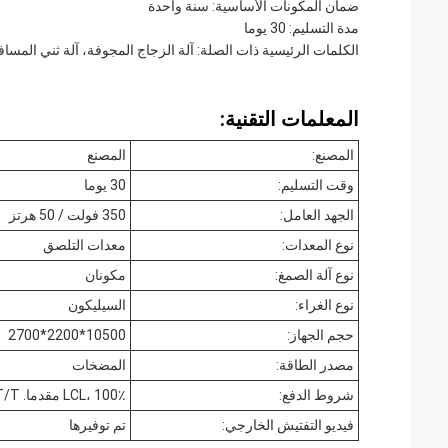
ضمان المكونات الأساسية: سنة واحدة
مدة التسليم: 30 يوما
الكلمات الرئيسية ذات الصلة: آلة الزجاج المجوفة، آلة ثني المساف
المعلمات التقنية:
المصنع:
المصنع
وقت التسليم:
30 يوما
الجهد العامل:
350 فولت / 50 هرتز
نوع المعدات:
معدات التلصق
نوع آلة الصمغ:
مكونان
نوع الغراء:
السيليكون
حجم الجهاز:
10500*2200*2700
مصدر الطاقة:
المضخات
شروط الدفع:
LCL، 100٪ مقدما. FCL 30٪ T/T مقدما، الرصيد بنسخة من BL
فيديو التفتيش الخارجي:
تم توفيرها