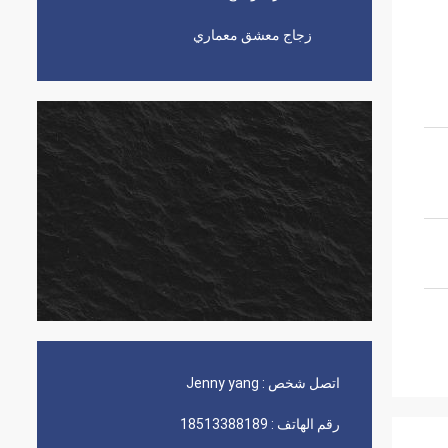
زجاج معشق معماري
اتصل شخص :
Jenny yang
رقم الهاتف :
18513388189