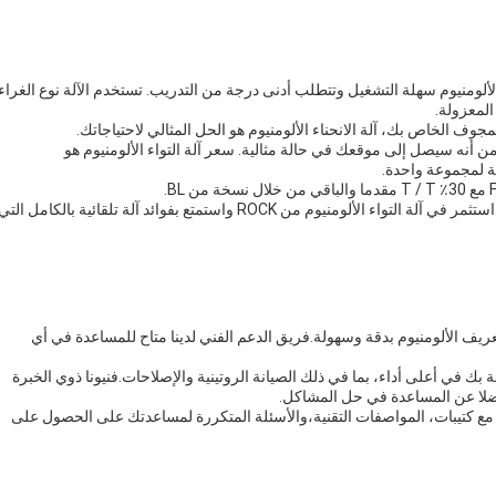
الألومنيوم سهلة التشغيل وتتطلب أدنى درجة من التدريب. تستخدم الآلة نوع الغراء
المعزولة.
وف الخاص بك، آلة الانحناء الألومنيوم هو الحل المثالي لاحتياجاتك.
د من أنه سيصل إلى موقعك في حالة مثالية. سعر آلة التواء الألومنيوم هو
لا تدع مهمة ثني المسافات الزجاجية المعزولة تبطئ عملية الإنتاج.استثمر في آلة التواء الألومنيوم من ROCK واستمتع بفوائد آلة تلقائية بالكامل الت
تعريف الألومنيوم بدقة وسهولة.فريق الدعم الفني لدينا متاح للمساعدة في أي
ك في أعلى أداء، بما في ذلك الصيانة الروتينية والإصلاحات.فنيونا ذوي الخبرة
فضلا عن المساعدة في حل المشاكل.
ع كتيبات، المواصفات التقنية،والأسئلة المتكررة لمساعدتك على الحصول على