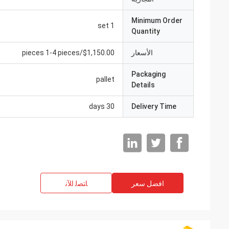
Minimum Order
1 set
Quantity
الأسعار
$1,150.00/pieces 1-4 pieces
Packaging
pallet
Details
30 days
Delivery Time
افضل سعر
ﺎﺘﺼﻟ ﺍﻶﻧ