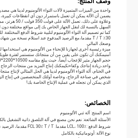
وصف المنتج:
واحدة من الميزات المتميزة لآلات التواء الألومنيوم لدينا هي مصد
يضمن أن الآلة يمكن أن تعمل باستمرار دون أي انقطاعات كبيرة، مم
وعلاوة على ذلك
السهل بالنسبة لك لنقل الجهاز الخاص بك إلى مواقع مختلفة دون 
30٪ T / T مقدما،مع الرصيد المدفوع عند استلام نسخة من
وضعك المالي.
ميزة رئيسية أخرى لجهازنا للإنحناء من الألومنيوم هي استخدامها
آمنيمكنك أن تكون على يقين من أن منتجاتك ستستمر لفترة طو
واحد،زيادة إنتاجك وكفاءتكيمكنك إنتاج المزيد من منتجات الزج
في الختام، آلة التواء الألومنيوم لدينا هي الحل المثالي لإنتاج من
شخص في صناعة الزجاج، وخاصة أولئك المتخصصين في إنتاج الزجاج
الذي يمكن أن تجعله في عملية الإنتاج الخاصة بك!
الخصائص:
اسم المنتج: آلة ثني الألومنيوم
الأسئلة الشائعة: نعم نحن مصنع في آلة التلصق ذاتية التشغيل بال
شروط الدفع: LCL، 100٪ مقدما. FCL 30٪ T / T مقدما، الرصيد عن طريق نسخة من BL
نوع الآلة: أوتوماتيكية بالكامل