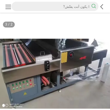
3
/
2