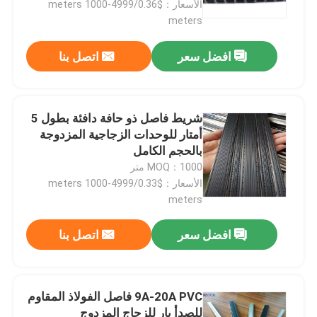
الأسعار：$0.36/meters 1000-4999
meters
افضل سعر
اتصل بنا
شريط فاصل ذو حافة دافئة بطول 5
أمتار للوحدات الزجاجية المزدوجة
بالحجم الكامل
MOQ：1000 متر
الأسعار：$0.33/meters 1000-4999
meters
افضل سعر
اتصل بنا
9A-20A PVC فاصل الفولاذ المقاوم
للصدأ بار للزجاج المزدوج