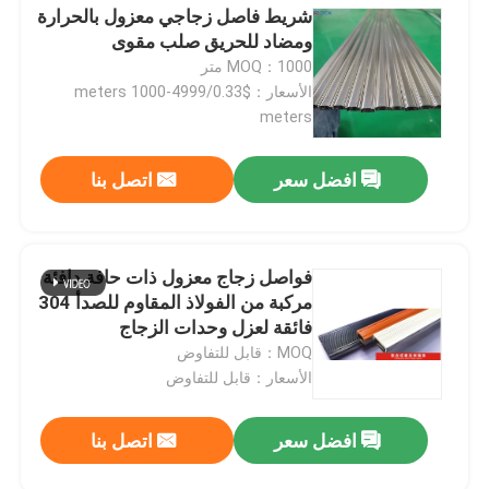
شريط فاصل زجاجي معزول بالحرارة
ومضاد للحريق صلب مقوى
معلومات عنا
MOQ：1000 متر
الأسعار：$0.33/meters 1000-4999
meters
جولة في المعمل
افضل سعر
اتصل بنا
رقابة جودة
اتصل بنا
فواصل زجاج معزول ذات حافة دافئة
مركبة من الفولاذ المقاوم للصدأ 304
فائقة لعزل وحدات الزجاج
اطلب اقتباس
MOQ：قابل للتفاوض
الأسعار：قابل للتفاوض
شريط الألمنيوم الفاصل
افضل سعر
اتصل بنا
شريط فاصل الحافة الدافئة