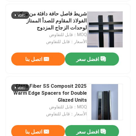
شريط فاصل حافة دافئة من مركب
بار بوتيل فاصل
الفولاذ المقاوم للصدأ الممتاز
لوحدات الزجاج المزدوج
MOQ：قابل للتفاوض
نوافذ الجورجية بار
الأسعار：قابل للتفاوض
مانع تسرب الزجاج المعزول
افضل سعر
اتصل بنا
شريط بوتيل مانع التسرب
2025 Glass Fiber SS Composit
وسادة الفلين
Warm Edge Spacers for Double
Glazed Units
MOQ：قابل للتفاوض
المجفف المنخل الجزيئي
الأسعار：قابل للتفاوض
موصل زاوية بلاستيك
افضل سعر
اتصل بنا