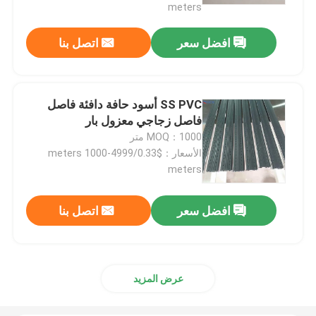
meters
افضل سعر
اتصل بنا
SS PVC أسود حافة دافئة فاصل
فاصل زجاجي معزول بار
MOQ：1000 متر
الأسعار：$0.33/meters 1000-4999
meters
افضل سعر
اتصل بنا
عرض المزيد