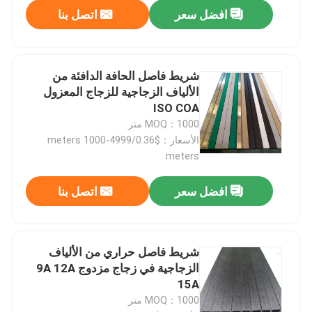
افضل سعر
اتصل بنا
شريط فاصل الحافة الدافئة من
الألياف الزجاجية للزجاج المعزول
ISO COA
MOQ：1000 متر
الأسعار：$0.36/meters 1000-4999
meters
افضل سعر
اتصل بنا
شريط فاصل حراري من الألياف
الزجاجية في زجاج مزدوج 9A 12A
15A
MOQ：1000 متر