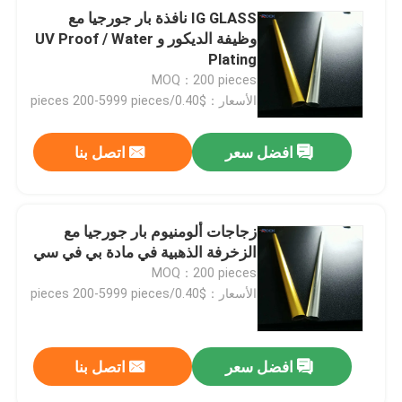
IG GLASS نافذة بار جورجيا مع
وظيفة الديكور و UV Proof / Water
آلة ثني الألومنيوم
Plating
MOQ：200 pieces
ملحقات الزجاج المزودة
الأسعار：$0.40/pieces 200-5999 pieces
افضل سعر
اتصل بنا
ملحقات زجاجية أخرى
مسمار التوسيع
زجاجات ألومنيوم بار جورجيا مع
الزخرفة الذهبية في مادة بي في سي
زجاج معشق معماري
MOQ：200 pieces
الأسعار：$0.40/pieces 200-5999 pieces
افضل سعر
اتصل بنا