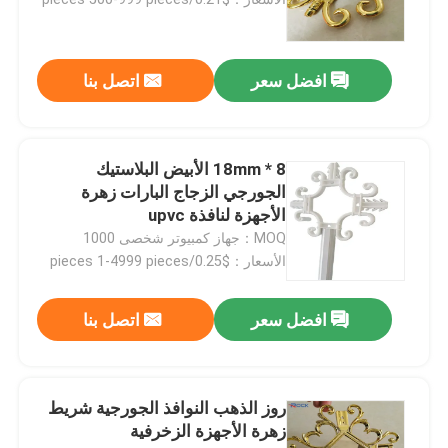
افضل سعر
اتصل بنا
8 * 18mm الأبيض البلاستيك
الجورجي الزجاج البارات زهرة
الأجهزة لنافذة upvc
MOQ：جهاز كمبيوتر شخصى 1000
الأسعار：$0.25/pieces 1-4999 pieces
بيت
افضل سعر
اتصل بنا
منتجات
روز الذهب النوافذ الجورجية شريط
زهرة الأجهزة الزخرفية
أشرطة فيديو