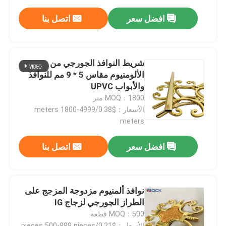
افضل سعر
اتصل بنا
شريط النوافذ الجورجي من
الألومنيوم مقاس 5 * 9 مم للنوافذ
والأبواب UPVC
MOQ：1800 متر
الأسعار：$0.38/meters 1800-4999
meters
افضل سعر
اتصل بنا
نوافذ ألمنيوم مزدوجة المزجج على
الطراز الجورجي لزجاج IG
MOQ：500 قطعة
الأسعار：$0.21/pieces 500-999 pieces