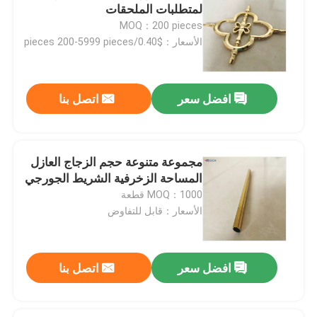
لمتطلبات الملحقات
MOQ：200 pieces
بار بوتيل فاصل
الأسعار：$0.40/pieces 200-5999 pieces
نوافذ الجورجية بار
افضل سعر
اتصل بنا
مانع تسرب الزجاج المعزول
مجموعة متنوعة حجم الزجاج العازل
شريط بوتيل مانع التسرب
المساحة الزخرفية الشريط الجورجي
MOQ：1000 قطعة
الأسعار：قابل للتفاوض
وسادة الفلين
المجفف المنخل الجزيئي
افضل سعر
اتصل بنا
موصل زاوية بلاستيك