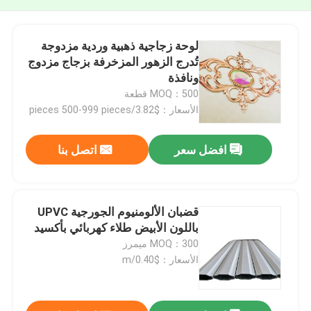
لوحة زجاجية ذهبية وردية مزدوجة
تُدرج الزهور المزخرفة بزجاج مزدوج
ونافذة
MOQ：500 قطعة
الأسعار：$3.82/pieces 500-999 pieces
افضل سعر
اتصل بنا
قضبان الألومنيوم الجورجية UPVC
باللون الأبيض طلاء كهربائي بأكسيد
MOQ：300 ميمرز
الأسعار：$0.40/m