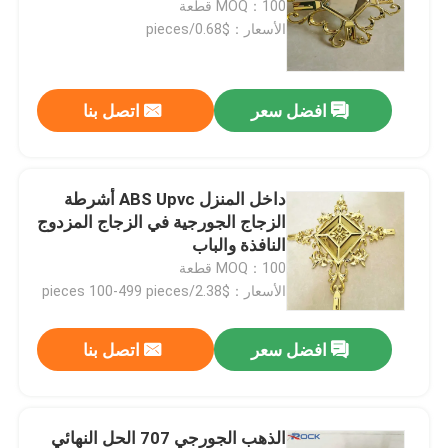
MOQ：100 قطعة
الأسعار：$0.68/pieces
معلومات عنا
افضل سعر
اتصل بنا
جولة في المعمل
رقابة جودة
داخل المنزل ABS Upvc أشرطة
الزجاج الجورجية في الزجاج المزدوج
النافذة والباب
اتصل بنا
MOQ：100 قطعة
الأسعار：$2.38/pieces 100-499 pieces
اطلب اقتباس
افضل سعر
اتصل بنا
شريط الألمنيوم الفاصل
شريط فاصل الحافة الدافئة
الذهب الجورجي 707 الحل النهائي