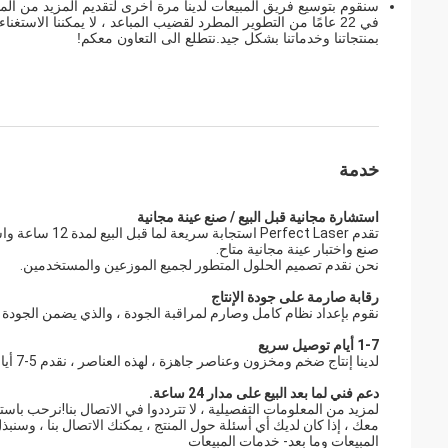
سنقوم بتوسيع فريق المبيعات لدينا مرة أخرى لتقديم المزيد من المنت
في 22 عامًا من التطوير المطرد لقضيب المباعد ، لا يمكننا الاس
بمنتجاتنا وخدماتنا بشكل جيد.نتطلع الى التعاون معكم!
خدمة
استشارة مجانية قبل البيع / صنع عينة مجانية
تقدم Perfect Laser استجابة سريعة لما قبل البيع لمدة 12 ساعة واستشارات مجانية.يتوفر أي نوع من الدعم الفني للمستخدمين.
صنع واختبار عينة مجانية متاح.
نحن نقدم تصميم الحلول المتطور لجميع الموزعين والمستخدمين.
رقابة صارمة على جودة الإنتاج
نقوم بإعداد نظام كامل وصارم لمراقبة الجودة ، والذي يضمن الجودة ال
1-7 أيام توصيل سريع
لدينا إنتاج ضخم ومخزون وعناصر جاهزة ، لهذه العناصر ، نقدم 5-7 أيام وقت التسليم السريع.
دعم فني لما بعد البيع على مدار 24 ساعة.
لمزيد من المعلومات التفصيلية ، لا تترددوا في الاتصال بنا!نرحب باست
معك ، إذا كان لديك أي أسئلة حول المنتج ، يمكنك الاتصال بنا ، وس
المبيعات وما بعد- خدمات المبيعات