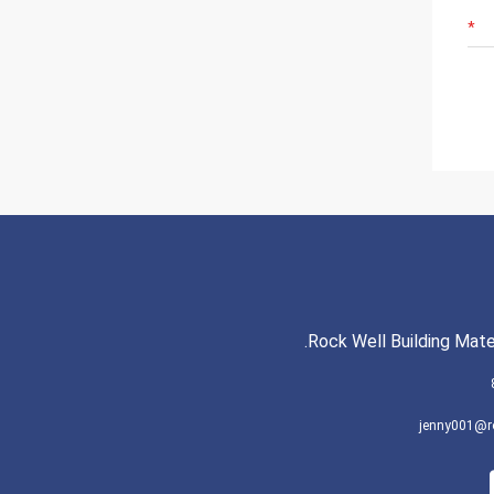
Rock Well Building Mater
jenny001@r