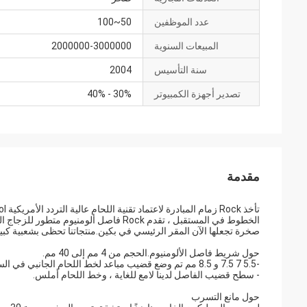
عدد الموظفين
50~100
المبيعات السنوية
2000000-3000000
سنة التأسيس
2004
تصدير أجهزة الكمبيوتر
30% - 40%
مقدمة
الخطوط في المستقبل ، تقدم Rock فاصل ألومنيوم متطور للزجاج العازل.
صخرة تجعلها الآن المقر الرئيسي في بكين.منتجاتنا تحظى بشعبية كبير
حول شريط فاصل الألومنيوم.الحجم من 4 مم إلى 40 مم.
-5.5 7 7.5 و 8.5 مم تم وضع قضيب مباعد لخط اللحام الجانبي في السوق ضمان 100٪ قابل للانحناء.
- سطح قضيب الفاصل لدينا لامع للغاية ، وخط اللحام أملس.
حول مانع التسرب