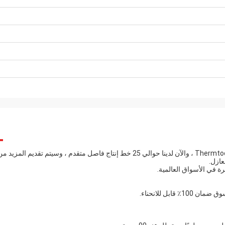
تأخذ Rock زمام المبادرة لاعتماد تقنية اللحام عالية التردد الأمريكية Thermtool ، والآن لدينا حوالي 25 خط إنتاج فاصل متقدم ، وسيتم تقديم المزيد 
ة في الأسواق العالمية.