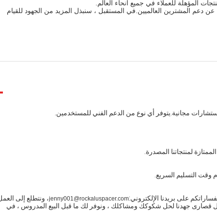
جات المؤهلة للعملاء في جميع أنحاء العالم.
تغناء عن دعم المشترين العالميين.في المستقبل ، سنبذل المزيد من الجهود للقيام
ممتازة لمنتجاتنا المصدرة.
فساراتكم على بريدنا الإلكتروني:
، ونتطلع إلى العمل
jenny001@rockaluspacer.com
نبذل قصارى جهدنا لحل شكوكك ومشاكلك ، ونوفر لك ما قبل البيع المدروس ، في