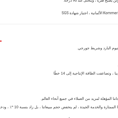
2021 ، في سياق الوباء العالمي لـ COVID-19 ، نظرًا لجودة منتجاتنا الممتازة والخدمة الجيدة ، لم ينخفض ​​حجم مبي