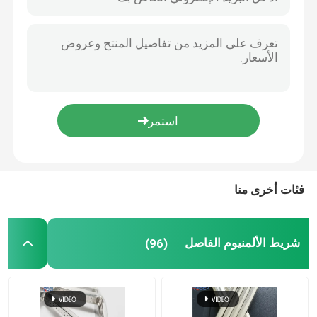
الزجاج المعدات الزجاجية الأستراغال الزجاجية قضبان الألومنيوم الذهبي 5 * 8 الأكسدة
الزجاج العازل ضد الأشعة فوق البنفسجية الزجاج الجورجي أشرطة الزجاج الذهبي
نوافذ الجورجية بار
الأشعة فوق البنفسجية المعاصرة والدليل على الذهب UPVC الجورجية شريط ويندوز الزهور الزخرفية
ثابت موصل زاوية موصل الفولاذ المقاوم للصدأ مقطع ثابت لقضبان فاصل الألومنيوم الانحناء
مانع تسرب الزجاج المعزول
UV Proof Flower Internal Georgian Bars للزجاج المزدوج
خط اللحام غير الملحوم القابل للانحناء الخلفي 6A قضيب مجوف من الألومنيوم لألواح التزجيج المزدوجة de aluminio accesorios
شريط فاصل الحافة الدافئة
فاصل ألمنيوم لامع عالي النقاء لملحقات نافذة باب الزجاج موردن
زيوليت المنخل الجزيئي الممتز المنخل الجزيئي 3 أ لشريط الفاصل الحراري
شريط بوتيل مانع التسرب
فئات أخرى منا
وسادة الفلين
شريط الألمنيوم الفاصل
(96)
المجفف المنخل الجزيئي
موصل زاوية بلاستيك