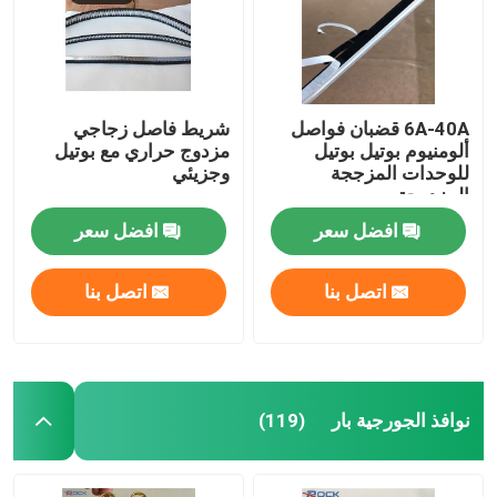
6A-40A قضبان فواصل
شريط فاصل زجاجي
ألومنيوم بوتيل بوتيل
مزدوج حراري مع بوتيل
للوحدات المزججة
وجزيئي
المزدوجة
افضل سعر
افضل سعر
اتصل بنا
اتصل بنا
نوافذ الجورجية بار
(119)