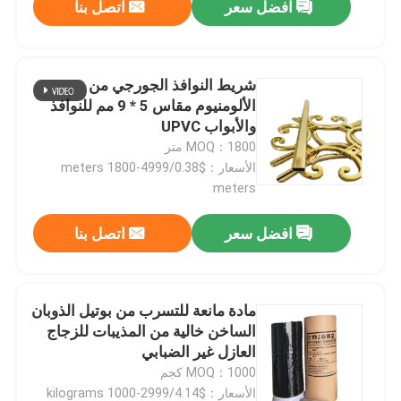
افضل سعر
اتصل بنا
شريط النوافذ الجورجي من
الألومنيوم مقاس 5 * 9 مم للنوافذ
والأبواب UPVC
MOQ：1800 متر
الأسعار：$0.38/meters 1800-4999
meters
افضل سعر
اتصل بنا
مادة مانعة للتسرب من بوتيل الذوبان
الساخن خالية من المذيبات للزجاج
العازل غير الضبابي
MOQ：1000 كجم
الأسعار：$4.14/kilograms 1000-2999