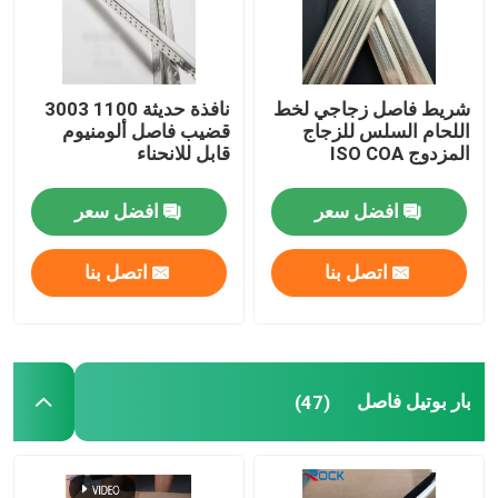
آلة ثني الألومنيوم
شريط فاصل زجاجي لخط
نافذة حديثة 1100 3003
ملحقات الزجاج المزودة
اللحام السلس للزجاج
قضيب فاصل ألومنيوم
المزدوج ISO COA
قابل للانحناء
ملحقات زجاجية أخرى
افضل سعر
افضل سعر
مسمار التوسيع
اتصل بنا
اتصل بنا
زجاج معشق معماري
بار بوتيل فاصل
(47)