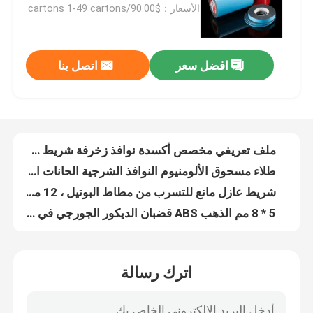
الأسعار：$90.00/cartons 1-49 cartons
معلومات عنا
افضل سعر
اتصل بنا
ملف تعريفي مخصص أكسدة نوافذ زخرفة شريط جورجيا
جولة في المعمل
طلاء مسحوق الألومنيوم النوافذ الشرجية الحانات الزخرفية
شريط عازل مانع للتسرب من مطاط البوتيل ، 12 مم ، شريط فاصل من الألومنيوم البوتيل
رقابة جودة
5 * 8 مم الذهب ABS قضبان الديكور الجورجي في ويندوز سطح أملس
شريط فاصل ألومنيوم بنافذة UPVC مع شريط بوتيل أبيض أو أسود
7 * 16mm Windows شريط الجورجية الزخرفية الأجهزة الجورجية قضبان التزجيج
اتصل بنا
6A-40A قضبان فواصل ألومنيوم بوتيل بوتيل للوحدات المزججة المزدوجة
مفتاح موصل زاوية بلاستيك أبيض رمادي أسود لقضبان فاصل الألومنيوم
اطلب اقتباس
الألومنيوم 8 * 18 مم النوافذ الجورجية شريط الزخرفية الأجهزة اللون حسب الطلب
القضبان المزدوجة من الألومنيوم على الطراز الجورجي لأعلى وحدات Ig الصوتية بدون إطار
شريط الألمنيوم الفاصل
اترك رسالة
الصلب البديل الصلبة استراغال قضبان الزخرفة للزجاج الباب الزجاج مزدوج
إيغ زجاجية التوصيلات النافذة المضغوطة الشريط الجورجي الذكي 5 * 8 مم
بار بوتيل فاصل