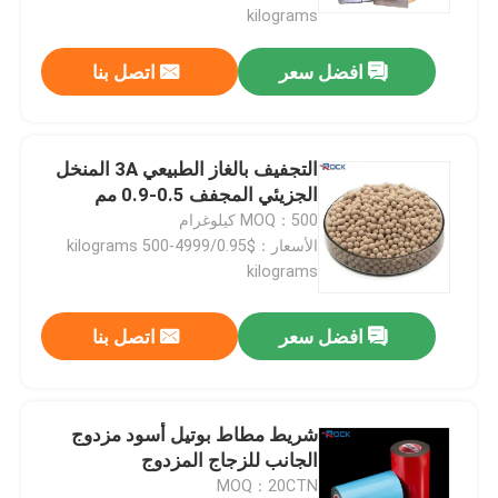
kilograms
افضل سعر
اتصل بنا
التجفيف بالغاز الطبيعي 3A المنخل
الجزيئي المجفف 0.5-0.9 مم
MOQ：500 كيلوغرام
الأسعار：$0.95/kilograms 500-4999
kilograms
افضل سعر
اتصل بنا
بيت
منتجات
شريط مطاط بوتيل أسود مزدوج
الجانب للزجاج المزدوج
MOQ：20CTN
أشرطة فيديو