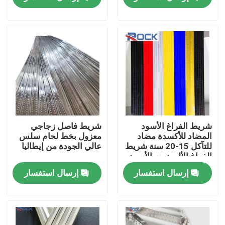
المتميزة
معلومات عنا
جولة في المعمل
رقابة جودة
اتصل بنا
شريط الفراغ الأسود
شريط فاصل زجاجي
المضاد للأكسدة مضاد
معزول بخط لحام سلس
للتآكل 15-20 سنة شريط
عالي الجودة من إيطاليا
اطلب اقتباس
الفراغ الألومنيوم الأسود
لوحدات الزجاج المزدوج
إرسال استفسار
إرسال استفسار
شريط الألمنيوم الفاصل
شريط فاصل الحافة الدافئة