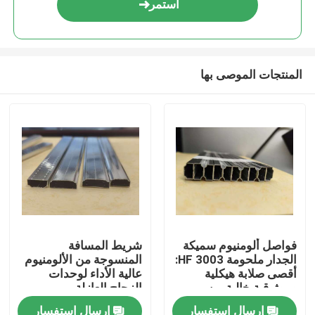
استمر
المنتجات الموصى بها
بيت
فواصل ألومنيوم سميكة
شريط المسافة
الجدار ملحومة HF 3003:
المنسوجة من الألومنيوم
منتجات
أقصى صلابة هيكلية
عالية الأداء لوحدات
وموثوقية خالية من
الزجاج العازلة
الضبابية لوحدات IGU
إرسال استفسار
إرسال استفسار
أشرطة فيديو