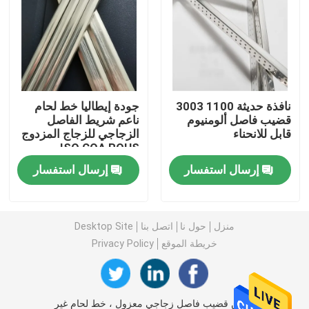
بار بوتيل فاصل
نوافذ الجورجية بار
نافذة حديثة 1100 3003
جودة إيطاليا خط لحام
قضيب فاصل ألومنيوم
ناعم شريط الفاصل
مانع تسرب الزجاج المعزول
قابل للانحناء
الزجاجي للزجاج المزدوج
ISO COA ROHS
شريط بوتيل مانع التسرب
إرسال استفسار
إرسال استفسار
وسادة الفلين
منزل
حول نا
اتصل بنا
Desktop Site
خريطة الموقع
Privacy Policy
المجفف المنخل الجزيئي
موصل زاوية بلاستيك
الصين قضيب فاصل زجاجي معزول ، خط لحام غير