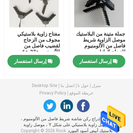
بار بوتيل فاصل
جملة متينة من البلاستيك
مفتاح زاوية بلاستيكي
نوافذ الجورجية بار
موصل الزاوية شريط
مجوف من الزجاج
فاصل من الألومنيوم
لقضيب فاصل من
للزجاج العازل
الألومنيوم 6a-27a
مانع تسرب الزجاج المعزول
إرسال استفسار
إرسال استفسار
شريط بوتيل مانع التسرب
منزل
حول نا
اتصل بنا
Desktop Site
وسادة الفلين
خريطة الموقع
Privacy Policy
المجفف المنخل الجزيئي
الصين إدراج ركن شاشة شريط فاصل من الألومنيوم ،
موصل زاوية بلاستيكي على شكل Y ، موصل زاوية
موصل زاوية بلاستيك
بلاستيك أبيض أسود المورد.
Copyright © 2026 Rock