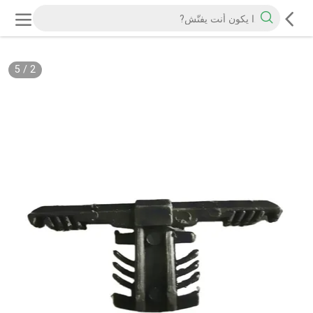
5
/
2