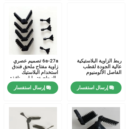
معلومات عنا
جولة في المعمل
رقابة جودة
ربط الزاوية البلاستيكية
6a-27a تصميم عصري
عالية الجودة لقطب
زاوية مفتاح ملحق فندق
اتصل بنا
الفاصل الألومنيوم
استخدام البلاستيك
والزجاج ختم لباب ونافذة
عزل الفواصل
إرسال استفسار
إرسال استفسار
اطلب اقتباس
شريط الألمنيوم الفاصل
شريط فاصل الحافة الدافئة