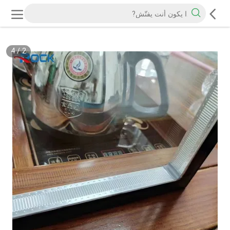
4
/
2