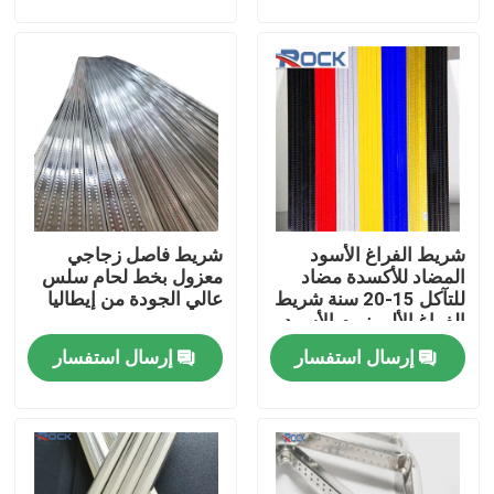
معلومات عنا
جولة في المعمل
رقابة جودة
شريط الفراغ الأسود
شريط فاصل زجاجي
اتصل بنا
المضاد للأكسدة مضاد
معزول بخط لحام سلس
للتآكل 15-20 سنة شريط
عالي الجودة من إيطاليا
الفراغ الألومنيوم الأسود
اطلب اقتباس
لوحدات الزجاج المزدوج
إرسال استفسار
إرسال استفسار
شريط الألمنيوم الفاصل
شريط فاصل الحافة الدافئة