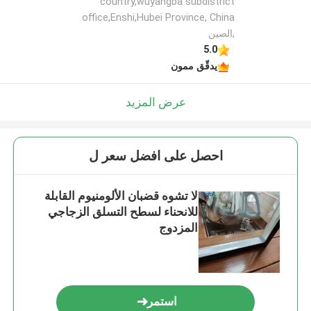
country,wuyangba subdistrict
office,Enshi,Hubei Province, China
,الصين
5.0
يدقّق ممون
عرض المزيد
احصل على افضل سعر ل
لا تشوه قضبان الألومنيوم القابلة
للانحناء لسطح التسلق الزجاجي
المزدوج
استمر