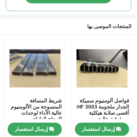
المنتجات الموصى بها
بيت
فواصل ألومنيوم سميكة
شريط المسافة
الجدار ملحومة HF 3003:
المنسوجة من الألومنيوم
أقصى صلابة هيكلية
عالية الأداء لوحدات
منتجات
وموثوقية خالية من
الزجاج العازلة
الضبابية لوحدات IGU
إرسال استفسار
إرسال استفسار
المتميزة
أشرطة فيديو