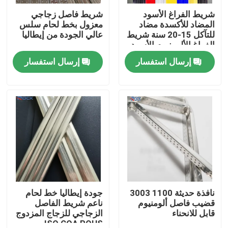
شريط الفراغ الأسود
شريط فاصل زجاجي
المضاد للأكسدة مضاد
معزول بخط لحام سلس
معلومات عنا
للتآكل 15-20 سنة شريط
عالي الجودة من إيطاليا
الفراغ الألومنيوم الأسود
لوحدات الزجاج المزدوج
إرسال استفسار
إرسال استفسار
جولة في المعمل
رقابة جودة
اتصل بنا
اطلب اقتباس
شريط الألمنيوم الفاصل
نافذة حديثة 1100 3003
جودة إيطاليا خط لحام
قضيب فاصل ألومنيوم
ناعم شريط الفاصل
قابل للانحناء
الزجاجي للزجاج المزدوج
شريط فاصل الحافة الدافئة
ISO COA ROHS