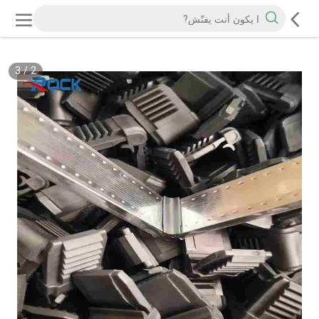
3
/
2