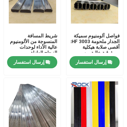
فواصل ألومنيوم سميكة
شريط المسافة
الجدار ملحومة HF 3003:
المنسوجة من الألومنيوم
أقصى صلابة هيكلية
عالية الأداء لوحدات
وموثوقية خالية من
الزجاج العازلة
الضبابية لوحدات IGU
إرسال استفسار
إرسال استفسار
المتميزة
بيت
منتجات
أشرطة فيديو