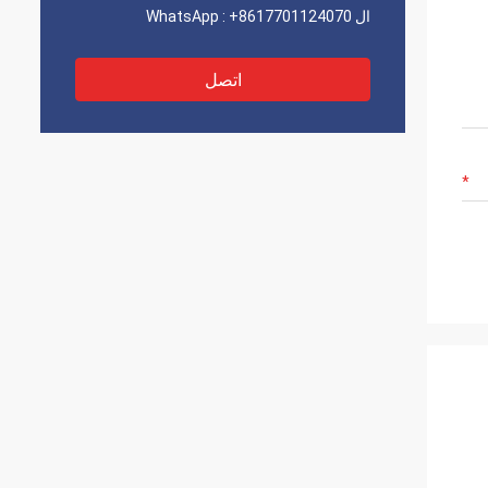
ال WhatsApp :
+8617701124070
اتصل