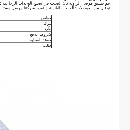
يتم تطبيق موصل الزاوية SS الصلب في تصنيع الو
نوعان من الموصلات: الفولاذ والبلاستيك.تقدم شركتنا موصل مستقيم 
مقاس
موك
طَرد
شروط الدفع
موعد التسليم
طلب