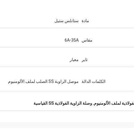
مادة
ستانلس ستيل
مقاس
6A-35A
تاير
معيار
الكلمات الدالة
موصل الزاوية SS الصلب لملف الألومنيوم
فولاذية لملف الألومنيوم
,
وصلة الزاوية الفولاذية SS القياسية