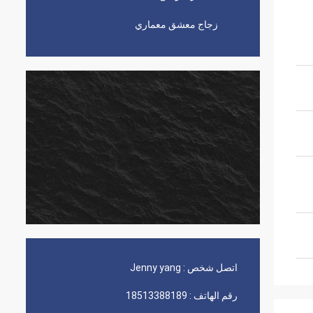
زجاج معشق معماري
اتصل شخص :
Jenny yang
رقم الهاتف :
18513388189