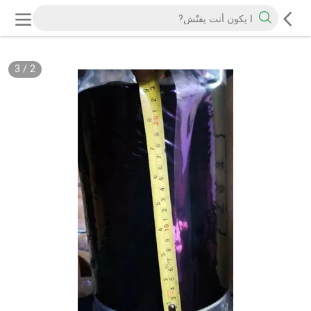
3
/
2