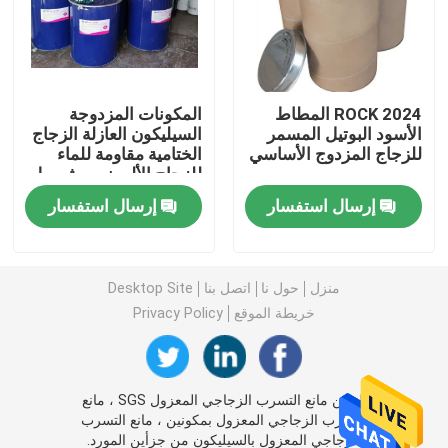
بار بوتيل فاصل
2024 ROCK المطاط
المكونات المزدوجة
نوافذ الجورجية بار
الأسود البوتيل المسمر
السيليكون العازلة الزجاج
للزجاج المزدوج الأساسي
الختامية مقاومة للماء
للزجاج الألومنيوم شريط
مانع تسرب الزجاج المعزول
المسافة
إرسال استفسار
إرسال استفسار
شريط بوتيل مانع التسرب
منزل
حول نا
اتصل بنا
Desktop Site
وسادة الفلين
خريطة الموقع
Privacy Policy
المجفف المنخل الجزيئي
الصين مانع التسرب الزجاجي المعزول SGS ، مانع
التسرب الزجاجي المعزول بمكونين ، مانع التسرب
موصل زاوية بلاستيك
الزجاجي المعزول بالسيليكون من جزأين المورد.