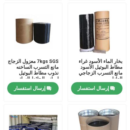
معلومات عنا
جولة في المعمل
رقابة جودة
بخار الماء الأسود غراء
7kgs SGS معزول الزجاج
مطاط البوتيل الأسود
مانع التسرب الساخنه
اتصل بنا
مانع التسرب الزجاجي
نذوب مطاط البوتيل
العازل
لمباني الحائط الساتر
إرسال استفسار
إرسال استفسار
اطلب اقتباس
شريط الألمنيوم الفاصل
شريط فاصل الحافة الدافئة