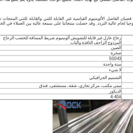
بان الفاصل الألومنيوم القياسية غير القابلة للثني والقابلة للثني.
المنتجات ت
يا لحام عالية التردد. وقد حصلت منتجاتنا على سمعة عالية بين العملاء في الخا
زجاج عازل غير قابلة للتشويش ألومنيوم شريط المسافة للخشب الزجاج
المزدوج الزاحف النافذة والباب
الصين
صخرة
SG043
سنة واحدة
لا شيء
التصميم الجرافيكي
مبنى مكتب، مركز تجاري، شقة، مستشفى، فندق
الديكور
4-40A