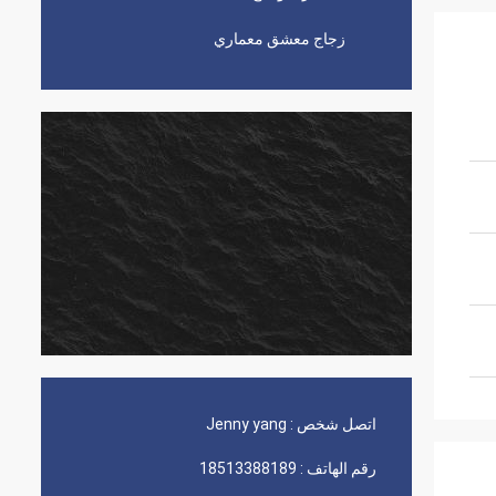
زجاج معشق معماري
اتصل شخص :
Jenny yang
رقم الهاتف :
18513388189