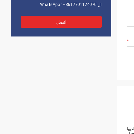
ال WhatsApp :
+8617701124070
اتصل
ديها
جهاز